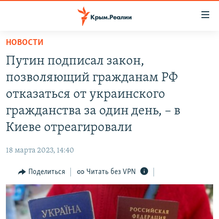
Доступность
ссылки
Вернуться
НОВОСТИ
к
НОВОСТИ
Путин подписал закон,
основному
СПЕЦПРОЕКТЫ
содержанию
позволяющий гражданам РФ
ВОДА
Вернутся
ГРУЗ 200
отказаться от украинского
к
ИСТОРИЯ
КАРТА ВОЕННЫХ ОБЪЕКТОВ КРЫМА
гражданства за один день, – в
главной
ЕЩЕ
11 ЛЕТ ОККУПАЦИИ КРЫМА. 11 ИСТОРИЙ СОПРОТИВЛЕНИЯ
навигации
Киеве отреагировали
Вернутся
РАДІО СВОБОДА
ИНТЕРАКТИВ
к
18 марта 2023, 14:40
КАК ОБОЙТИ БЛОКИРОВКУ
ИНФОГРАФИКА
поиску
Поделиться
Читать без VPN
ТЕЛЕПРОЕКТ КРЫМ.РЕАЛИИ
Українською
СОВЕТЫ ПРАВОЗАЩИТНИКОВ
Qırımtatar
ПРОПАВШИЕ БЕЗ ВЕСТИ