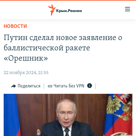
Доступность
ссылки
Вернуться
НОВОСТИ
к
НОВОСТИ
Путин сделал новое заявление о
основному
СПЕЦПРОЕКТЫ
содержанию
баллистической ракете
ВОДА
Вернутся
ГРУЗ 200
«Орешник»
к
ИСТОРИЯ
КАРТА ВОЕННЫХ ОБЪЕКТОВ КРЫМА
главной
22 ноября 2024, 21:55
ЕЩЕ
11 ЛЕТ ОККУПАЦИИ КРЫМА. 11 ИСТОРИЙ СОПРОТИВЛЕНИЯ
навигации
Вернутся
Поделиться
Читать без VPN
РАДІО СВОБОДА
ИНТЕРАКТИВ
к
КАК ОБОЙТИ БЛОКИРОВКУ
ИНФОГРАФИКА
поиску
ТЕЛЕПРОЕКТ КРЫМ.РЕАЛИИ
Українською
СОВЕТЫ ПРАВОЗАЩИТНИКОВ
Qırımtatar
ПРОПАВШИЕ БЕЗ ВЕСТИ