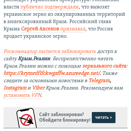
власти
публично подтверждали
, что вывозят
украинское зерно из оккупированных территорий
в аннексированный Крым. Российский глава
Крыма
Сергей Аксенов
признавал
, что Россия
продает украинское зерно.
Роскомнадзор пытается заблокировать
доступ к
сайту
Крым.Реалии
.
Беспрепятственно читать
Крым.Реалии можно с помощью
зеркального сайта:
https://krymrdfifckwgzffw.azureedge.net/
. ​
Также
следите за основными новостями в
Telegram
,
Instagram
и
Viber
Крым.Реалии. Рекомендуем вам
установить
VPN
.
Сайт заблокирован?
читать >
Обойдите блокировку!