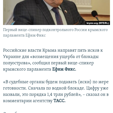
ПРИСОЕДИНЯЙТЕСЬ!
ПОБЕДИТЕЛЕЙ НЕ СУДЯТ?
КРЫМ.НЕПОКОРЕННЫЙ
ELIFBE
Первый вице-спикер подконтрольного России крымского
УКРАИНСКАЯ ПРОБЛЕМА КРЫМА
парламента Ефим Фикс
Все сайты RFE/RL
Российские власти Крыма направят пять исков к
Украине для «возмещения ущерба от блокады
полуострова», сообщил первый вице-спикер
крымского парламента
Ефим Фикс.
«В судебные органы будем подавать (иски) по мере
готовности. Сначала по водной блокаде. Цифру уже
назвали, это порядка 1,4 трлн рублей», – сказал он в
комментарии агентству
ТАСС.