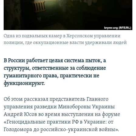
ПРИСОЕДИНЯЙТЕСЬ!
ПОБЕДИТЕЛЕЙ НЕ СУДЯТ?
КРЫМ.НЕПОКОРЕННЫЙ
ELIFBE
Одна из подвальных камер в Херсонском управлении
УКРАИНСКАЯ ПРОБЛЕМА КРЫМА
полиции, где оккупационные власти удерживали людей
Все сайты RFE/RL
В России работает целая система пыток, а
структуры, ответственные за соблюдение
гуманитарного права, практически не
функционируют.
Об этом рассказал представитель Главного
управления разведки Минобороны Украины
Андрей Юсов во время выступления на форуме
«Геноцидальные практики РФ в Украине: от
Голодомора до российско-украинской войны».