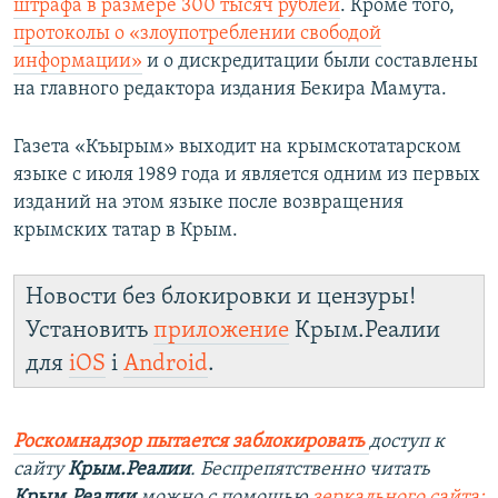
штрафа в размере 300 тысяч рублей
. Кроме того,
протоколы о «злоупотреблении свободой
информации»
и о дискредитации были составлены
на главного редактора издания Бекира Мамута.
Газета «Къырым» выходит на крымскотатарском
языке с июля 1989 года и является одним из первых
изданий на этом языке после возвращения
крымских татар в Крым.
Новости без блокировки и цензуры!
Установить
приложение
Крым.Реалии
для
iOS
і
Android
.
Роскомнадзор пытается заблокировать
доступ к
сайту
Крым.Реалии
. Беспрепятственно читать
Крым.Реалии
можно с помощью
зеркального сайта: