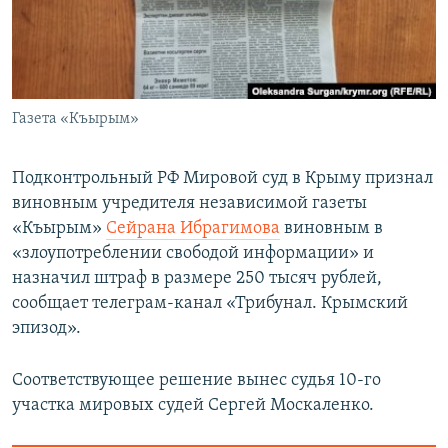
ПРИСОЕДИНЯЙТЕСЬ!
ПОБЕДИТЕЛЕЙ НЕ СУДЯТ?
КРЫМ.НЕПОКОРЕННЫЙ
ELIFBE
Газета «Къырым»
УКРАИНСКАЯ ПРОБЛЕМА КРЫМА
Все сайты RFE/RL
Подконтрольный РФ Мировой суд в Крыму признал
виновным учредителя независимой газеты
«Къырым»
Сейрана Ибрагимова
виновным в
«злоупотреблении свободой информации» и
назначил штраф в размере 250 тысяч рублей,
сообщает телеграм-канал «Трибунал. Крымский
эпизод».
Соответствующее решение вынес судья 10-го
участка мировых судей Сергей Москаленко.