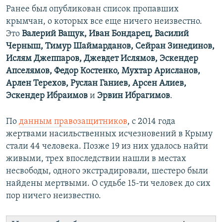
Ранее был опубликован список пропавших
крымчан, о которых все еще ничего неизвестно.
Это
Валерий Ващук, Иван Бондарец, Василий
Черныш, Тимур Шаймарданов, Сейран Зинединов,
Ислям Джеппаров, Джевдет Ислямов, Эскендер
Апселямов, Федор Костенко, Мухтар Арисланов,
Арлен Терехов, Руслан Ганиев, Арсен Алиев,
Эскендер Ибраимов
и
Эрвин Ибрагимов
.
По
данным правозащитников
, с 2014 года
жертвами насильственных исчезновений в Крыму
стали 44 человека. Позже 19 из них удалось найти
живыми, трех впоследствии нашли в местах
несвободы, одного экстрадировали, шестеро были
найдены мертвыми. О судьбе 15-ти человек до сих
пор ничего неизвестно.