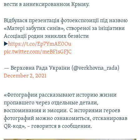
вести в аннексированном Крыму.
Відбулася презентація фотоекспозиції під назвою
«Матері забутих синів», створеної за ініціативи
Асоціації родин зниклих безвісти
▶️
https://t.co/Ep7YmAE0Ou
pic.twitter.com/meBF1sGFJC
— Верховна Рада України (@verkhovna_rada)
December 2, 2021
«Фотографии рассказывают историю жизни
пропавшего через отдельные детали,
воспоминания и эмоции. С историями героев
фотографий можно ознакомиться, отсканировав
QR-код», – говорится в сообщении.