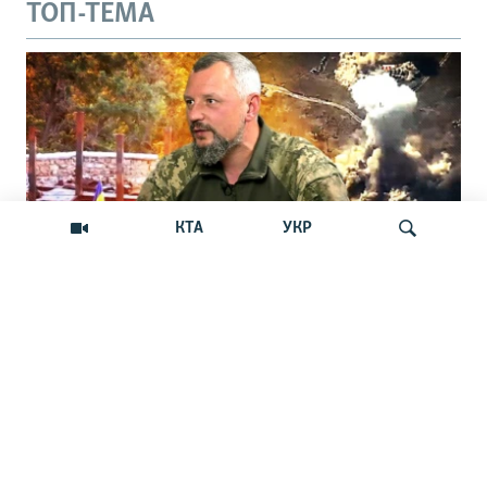
ТОП-ТЕМА
КТА
УКР
«Для россиян с Крымом начнется
Искать
тяжелая история»
«Потеря ими Кинбурнской косы откроет нам
движение вперед», – считает командир ОТГ
«Одесса», крымчанин Денис Носиков