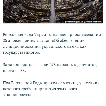
ПРИСОЕДИНЯЙТЕСЬ!
ПОБЕДИТЕЛЕЙ НЕ СУДЯТ?
КРЫМ.НЕПОКОРЕННЫЙ
ELIFBE
УКРАИНСКАЯ ПРОБЛЕМА КРЫМА
Верховная Рада Украины на пленарном заседании
Все сайты RFE/RL
25 апреля приняла закон «Об обеспечении
функционирования украинского языка как
государственного».
За закон проголосовали 278 народных депутатов,
против – 38.
Под Верховной Рады проходит митинг, участники
которого требуют принятия языкового
законопроекта.