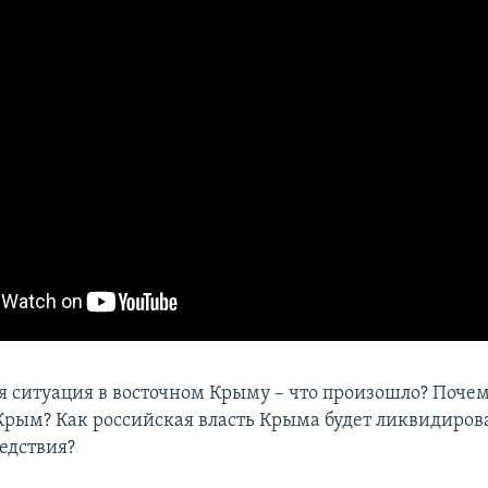
 ситуация в восточном Крыму – что произошло? Почем
рым? Как российская власть Крыма будет ликвидиров
едствия?