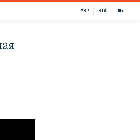
УКР
КТА
ная