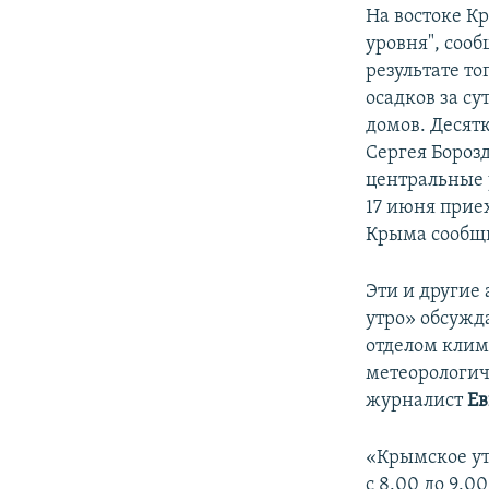
На востоке 
уровня", соо
результате то
осадков за с
домов. Десят
Сергея Бороз
центральные 
17 июня прие
Крыма сообщи
Эти и другие
утро» обсужд
отделом клим
метеорологи
журналист
Ев
«Крымское ут
с 8.00 до 9.