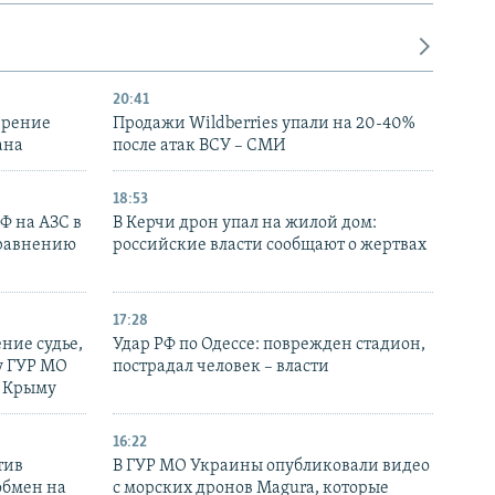
20:41
ирение
Продажи Wildberries упали на 20-40%
ана
после атак ВСУ – СМИ
18:53
РФ на АЗС в
В Керчи дрон упал на жилой дом:
сравнению
российские власти сообщают о жертвах
17:28
ние судье,
Удар РФ по Одессе: поврежден стадион,
у ГУР МО
пострадал человек – власти
в Крыму
16:22
тив
В ГУР МО Украины опубликовали видео
обмен на
с морских дронов Magura, которые