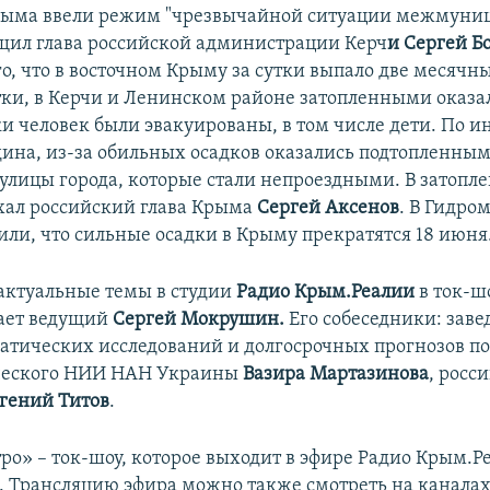
Крыма ввели режим "чрезвычайной ситуации межмуни
бщил глава российской администрации Керч
и Сергей Б
го, что в восточном Крыму за сутки выпало две месяч
утки, в Керчи и Ленинском районе затопленными оказа
ки человек были эвакуированы, в том числе дети. По 
дина, из-за обильных осадков оказались подтопленны
улицы города, которые стали непроездными. В затопл
хал российский глава Крыма
Сергей Аксенов
. В Гидро
ли, что сильные осадки в Крыму прекратятся 18 июня
 актуальные темы в студии
Радио Крым.Реалии
в ток-ш
ает ведущий
Сергей Мокрушин.
Его собеседники: зав
атических исследований и долгосрочных прогнозов п
ческого НИИ НАН Украины
Вазира Мартазинова
, росс
гений Титов
.
ро» – ток-шоу, которое выходит в эфире Радио Крым.Р
00. Трансляцию эфира можно также смотреть на канала