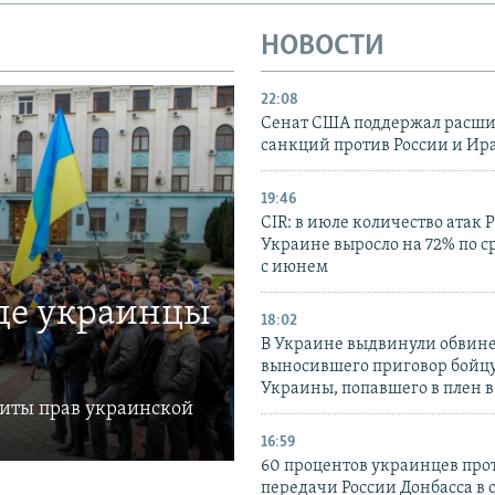
НОВОСТИ
22:08
Сенат США поддержал расш
санкций против России и Ир
19:46
CIR: в июле количество атак 
Украине выросло на 72% по 
с июнем
где украинцы
18:02
В Украине выдвинули обвине
выносившего приговор бойц
Украины, попавшего в плен 
щиты прав украинской
16:59
60 процентов украинцев про
передачи России Донбасса в 