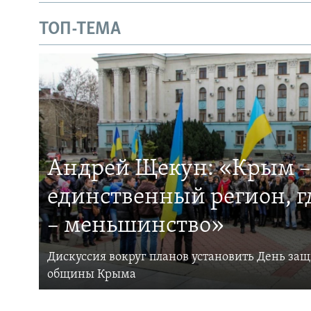
ТОП-ТЕМА
Андрей Щекун: «Крым –
единственный регион, 
– меньшинство»
Дискуссия вокруг планов установить День за
общины Крыма