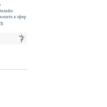
е
 Онлайн
вонить в эфир
rg.
м