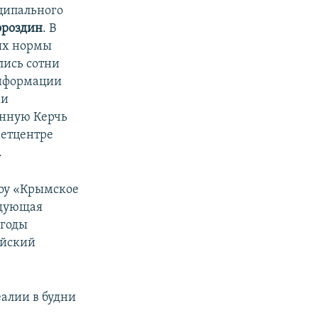
ципального
ороздин
. В
ных нормы
лись сотни
информации
ми
енную Керчь
метцентре
.
оу «Крымское
едующая
огоды
ийский
еалии в будни
х