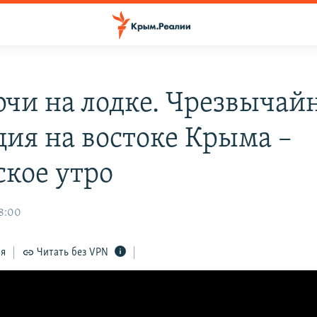
рчи на лодке. Чрезвычай
ция на востоке Крыма –
кое утро
8:00
ся
Читать без VPN