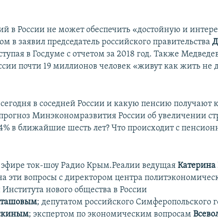
ий в России не может обеспечить «достойную и интер
том в заявил председатель российского правительства
Д
ступая в Госдуме с отчетом за 2018 год. Также Медведе
оссии почти 19 миллионов человек «живут как жить не
 сегодня в соседней России и какую пенсию получают
 прогноз Минэкономразвития России об увеличении ст
,4% в ближайшие шесть лет? Что происходит с пенсио
0 в эфире ток-шоу Радио Крым.Реалии ведущая
Катерина
на эти вопросы с директором центра политэкономичес
 Института нового общества в России
лташовым
; депутатом российского Симферопольского г
скиным
; экспертом по экономическим вопросам
Всево