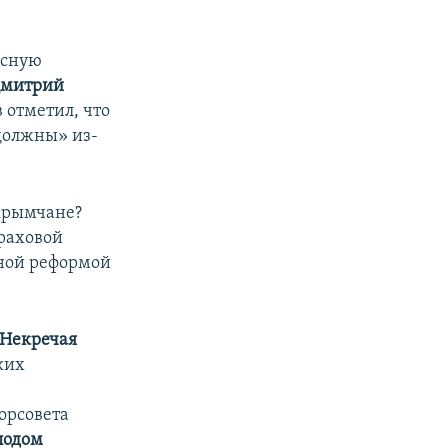
есную
митрий
в отметил, что
 должны» из-
 крымчане?
раховой
нной реформой
 Некречая
ких
орсовета
лодом