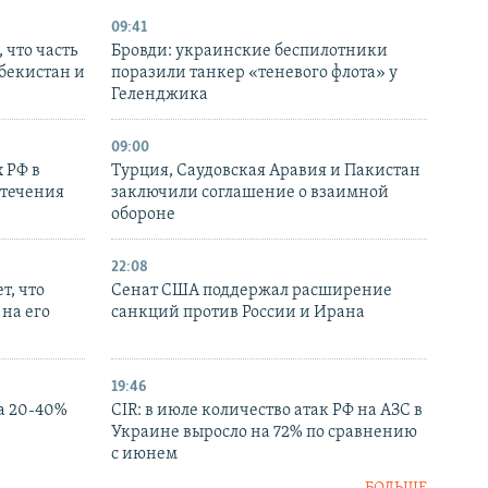
09:41
 что часть
Бровди: украинские беспилотники
збекистан и
поразили танкер «теневого флота» у
Геленджика
09:00
 РФ в
Турция, Саудовская Аравия и Пакистан
стечения
заключили соглашение о взаимной
обороне
22:08
т, что
Сенат США поддержал расширение
на его
санкций против России и Ирана
19:46
а 20-40%
CIR: в июле количество атак РФ на АЗС в
Украине выросло на 72% по сравнению
с июнем