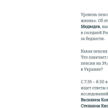
Уровень пенс
жизнь». Об э
Медведев
, вы
в соседней Р
за бедности.
Какая пенсия
Что означает
пенсии на 39
в Украине?
С 7:35 – 8:3
ищет ответы 
исследований
Василием Ко
Степаном Ки