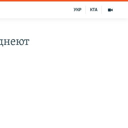
УКР
КТА
еднеют