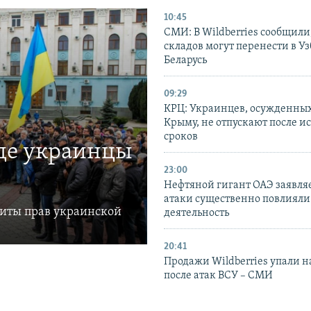
10:45
СМИ: В Wildberries сообщили,
складов могут перенести в У
Беларусь
09:29
КРЦ: Украинцев, осужденных
Крыму, не отпускают после и
сроков
где украинцы
23:00
Нефтяной гигант ОАЭ заявляе
атаки существенно повлияли 
щиты прав украинской
деятельность
20:41
Продажи Wildberries упали н
после атак ВСУ – СМИ