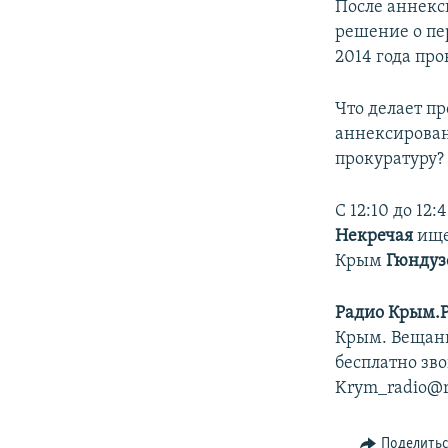
ПОБЕДИТЕЛЕЙ НЕ СУДЯТ?
После аннекс
решение о пе
КРЫМ.НЕПОКОРЕННЫЙ
2014 года пр
ELIFBE
Что делает пр
УКРАИНСКАЯ ПРОБЛЕМА КРЫМА
аннексирован
прокуратуру?
С 12:10 до 12
Некречая
ище
Крым
Гюндуз
Радио Крым.
Крым. Вещани
бесплатно зво
Krym_radio@rf
Поделить