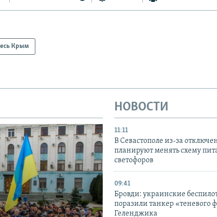
есь Крым
НОВОСТИ
11:11
В Севастополе из-за отключе
планируют менять схему пит
светофоров
09:41
Бровди: украинские беспил
поразили танкер «теневого ф
Геленджика