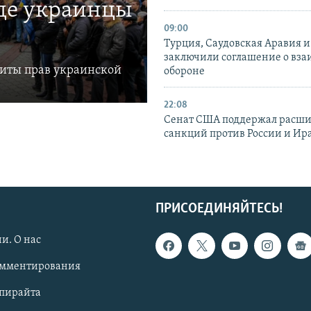
где украинцы
09:00
Турция, Саудовская Аравия 
заключили соглашение о вз
щиты прав украинской
обороне
22:08
Сенат США поддержал расш
санкций против России и Ир
ПРИСОЕДИНЯЙТЕСЬ!
и. О нас
омментирования
опирайта