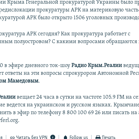
ии Крыма Генеральной прокуратурой Украины было п
редислокации прокуратуры АРК на материковую часть
окуратурой АРК было открыто 1506 уголовных производс
окуратура АРК сегодня? Как прокуратура работает с
ным полуостровом? С какими вопросами обращаются
:40 в эфире дневного ток-шоу
Радио Крым.Реалии
веду
т ответы на эти вопросы спрокурором Автономной Ре
ом Мамедовым
.
Реалии
вещает 24 часа в сутки на частоте 105.9 FM на 
е ведется на украинском и русском языках. Крымчане
нить в эфир по телефону 8 800 100 69 26 или писать на 
erl.org.
ся
Читать без VPN
Follow us
Печать