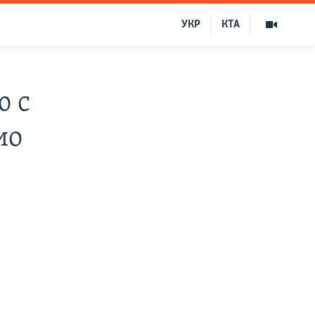
УКР
КТА
ю с
ио