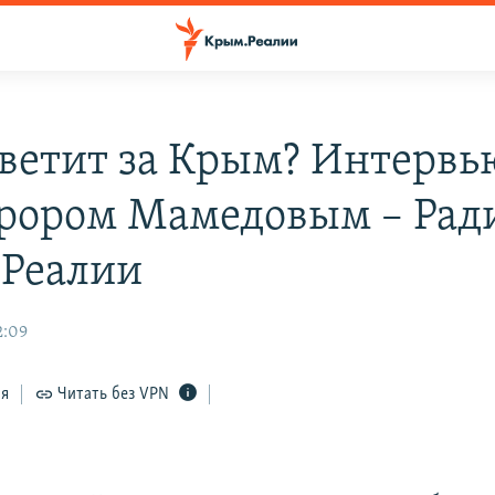
тветит за Крым? Интервь
рором Мамедовым – Рад
Реалии
2:09
ся
Читать без VPN