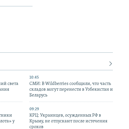
10:45
ний света
СМИ: В Wildberries сообщили, что часть
ания
складов могут перенести в Узбекистан и
Беларусь
09:29
отники
КРЦ: Украинцев, осужденных РФ в
лота» у
Крыму, не отпускают после истечения
сроков