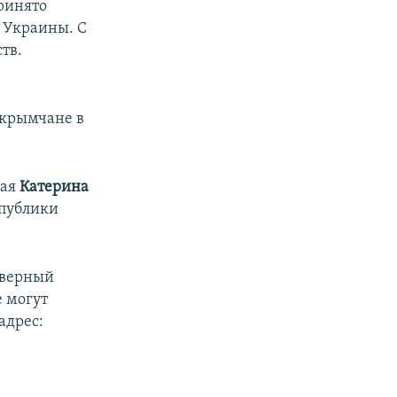
ринято
 Украины. С
тв.
 крымчане в
щая
Катерина
спублики
северный
 могут
адрес: