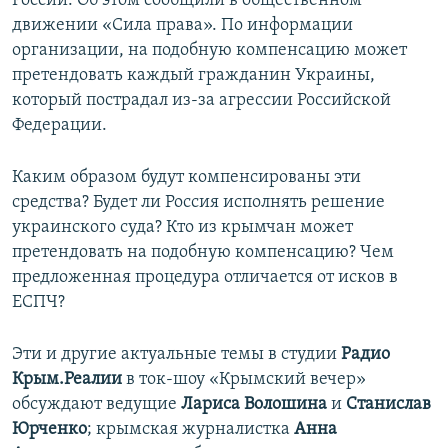
России. Об этом сообщили в общественном
ПРИСОЕДИНЯЙТЕСЬ!
ПОБЕДИТЕЛЕЙ НЕ СУДЯТ?
движении «Сила права». По информации
организации, на подобную компенсацию может
КРЫМ.НЕПОКОРЕННЫЙ
претендовать каждый гражданин Украины,
ELIFBE
который пострадал из-за агрессии Российской
Федерации.
УКРАИНСКАЯ ПРОБЛЕМА КРЫМА
Все сайты RFE/RL
Каким образом будут компенсированы эти
средства? Будет ли Россия исполнять решение
украинского суда? Кто из крымчан может
претендовать на подобную компенсацию? Чем
предложенная процедура отличается от исков в
ЕСПЧ?
Эти и другие актуальные темы в студии
Радио
Крым.Реалии
в ток-шоу «Крымский вечер»
обсуждают ведущие
Лариса Волошина
и
Станислав
Юрченко
;
крымская журналистка
Анна