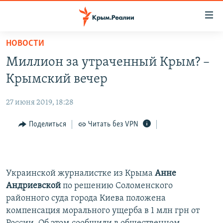
Доступность
ссылки
Вернуться
НОВОСТИ
к
НОВОСТИ
Миллион за утраченный Крым? –
основному
СПЕЦПРОЕКТЫ
содержанию
Крымский вечер
ВОДА
Вернутся
ГРУЗ 200
к
27 июня 2019, 18:28
ИСТОРИЯ
КАРТА ВОЕННЫХ ОБЪЕКТОВ КРЫМА
главной
ЕЩЕ
Поделиться
Читать без VPN
11 ЛЕТ ОККУПАЦИИ КРЫМА. 11 ИСТОРИЙ СОПРОТИВЛЕНИЯ
навигации
Вернутся
РАДІО СВОБОДА
ИНТЕРАКТИВ
к
КАК ОБОЙТИ БЛОКИРОВКУ
ИНФОГРАФИКА
поиску
Украинской журналистке из Крыма
Анне
ТЕЛЕПРОЕКТ КРЫМ.РЕАЛИИ
Андриевской
по решению Соломенского
Українською
СОВЕТЫ ПРАВОЗАЩИТНИКОВ
районного суда города Киева положена
Qırımtatar
компенсация морального ущерба в 1 млн грн от
ПРОПАВШИЕ БЕЗ ВЕСТИ