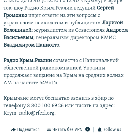
С 13:10 до 13:40 (с 12:10 по 12:40 в Крыму) в эфире
ток-шоу Радио Крым.Реалии ведущий
Сергей
Громенко
ищет ответы на эти вопросы с
украинским психологом и публицистом
Ларисой
Волошиной
; журналистом из Севастополя
Андреем
Васильевым
; генеральным директором КМИС
Владимиром Паниотто
.
Радио Крым.Реалии
совместно с Национальной
общественной радиокомпанией Украины
продолжает вещание на Крым на средних волнах
АМ на частоте 549 кГц.
Крымчане могут бесплатно звонить в эфир по
телефону 8 800 100 69 26 или писать на адрес:
Krym_radio@rferl.org.
Поделиться
Читать без VPN
Follow us