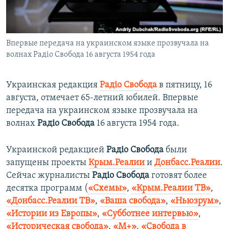
ПРИСОЕДИНЯЙТЕСЬ!
ПОБЕДИТЕЛЕЙ НЕ СУДЯТ?
КРЫМ.НЕПОКОРЕННЫЙ
Впервые передача на украинском языке прозвучала на
ELIFBE
волнах Радіо Свобода 16 августа 1954 года
УКРАИНСКАЯ ПРОБЛЕМА КРЫМА
Все сайты RFE/RL
Украинская редакция
Радіо Свобода
в пятницу, 16
августа, отмечает 65-летний юбилей. Впервые
передача на украинском языке прозвучала на
волнах
Радіо Свобода
16 августа 1954 года.
Украинской редакцией
Радіо Свобода
были
запущены проекты
Крым.Реалии
и
Донбасс.Реалии
.
Сейчас журналисты
Радіо Свобода
готовят более
десятка программ (
«Схемы»
,
«Крым.Реалии ТВ»
,
«Донбасс.Реалии ТВ»
,
«Ваша свобода»
,
«Ньюзрум»
,
«Истории из Европы»
,
«Субботнее интервью»
,
«Историческая свобода»
,
«М+»
,
«Свобода в