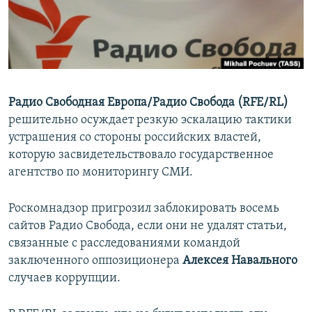
ПРИСОЕДИНЯЙТЕСЬ!
ПОБЕДИТЕЛЕЙ НЕ СУДЯТ?
КРЫМ.НЕПОКОРЕННЫЙ
ELIFBE
УКРАИНСКАЯ ПРОБЛЕМА КРЫМА
Радио Свободная Европа/Радио Свобода (RFE/RL)
Все сайты RFE/RL
решительно осуждает резкую эскалацию тактики
устрашения со стороны российских властей,
которую засвидетельствовало государственное
агентство по мониторингу СМИ.
Роскомнадзор пригрозил заблокировать восемь
сайтов Радио Свобода, если они не удалят статьи,
связанные с расследованиями командой
заключенного оппозиционера
Алексея Навального
случаев коррупции.