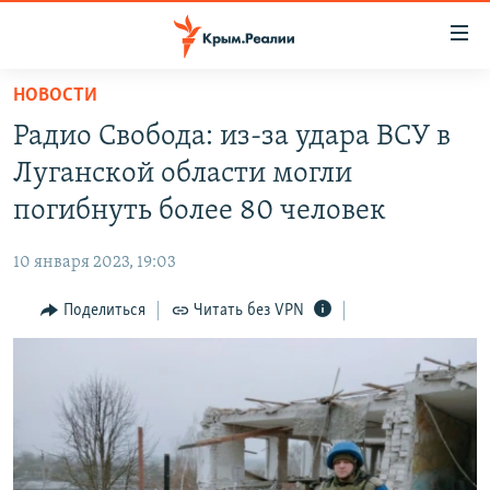
Доступность
ссылки
Вернуться
НОВОСТИ
к
НОВОСТИ
Радио Свобода: из-за удара ВСУ в
основному
СПЕЦПРОЕКТЫ
содержанию
Луганской области могли
ВОДА
Вернутся
ГРУЗ 200
погибнуть более 80 человек
к
ИСТОРИЯ
КАРТА ВОЕННЫХ ОБЪЕКТОВ КРЫМА
главной
10 января 2023, 19:03
ЕЩЕ
11 ЛЕТ ОККУПАЦИИ КРЫМА. 11 ИСТОРИЙ СОПРОТИВЛЕНИЯ
навигации
Вернутся
Поделиться
Читать без VPN
РАДІО СВОБОДА
ИНТЕРАКТИВ
к
КАК ОБОЙТИ БЛОКИРОВКУ
ИНФОГРАФИКА
поиску
ТЕЛЕПРОЕКТ КРЫМ.РЕАЛИИ
Українською
СОВЕТЫ ПРАВОЗАЩИТНИКОВ
Qırımtatar
ПРОПАВШИЕ БЕЗ ВЕСТИ