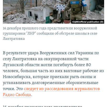
ПРИСОЕДИНЯЙТЕСЬ!
ПОБЕДИТЕЛЕЙ НЕ СУДЯТ?
КРЫМ.НЕПОКОРЕННЫЙ
ELIFBE
16 декабря прошлого года представители вооруженной
УКРАИНСКАЯ ПРОБЛЕМА КРЫМА
группировки "ЛНР" сообщили об обстреле школы в селе
Все сайты RFE/RL
Лантратовка
В результате удара Вооруженных сил Украины по
селу Лантратовка на оккупированной части
Луганской области могли погибнуть более 80
человек, большая часть из них вахтовые рабочие из
Новосибирска, которые приехали рыть окопы и
устанавливать долговременные оборонительные
точки. Это
следует из расследования журналистов
Радио Свобода
.