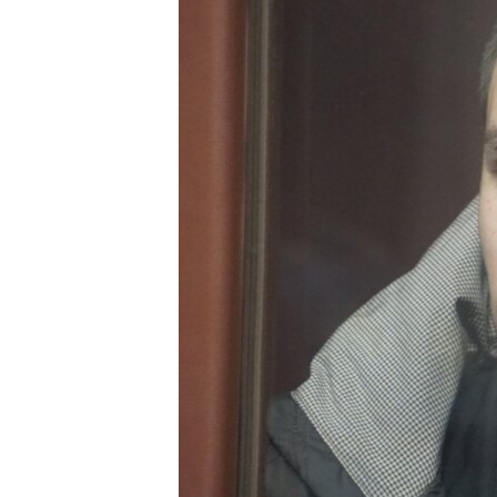
ПОБЕДИТЕЛЕЙ НЕ СУДЯТ?
КРЫМ.НЕПОКОРЕННЫЙ
ELIFBE
УКРАИНСКАЯ ПРОБЛЕМА КРЫМА