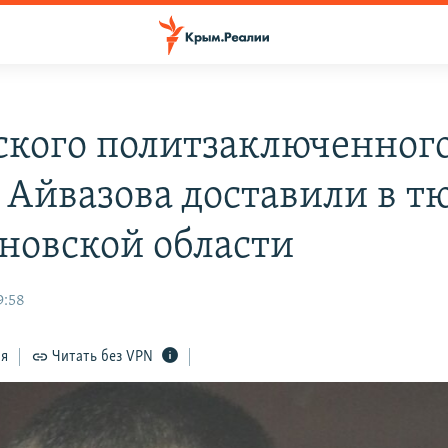
кого политзаключенног
 Айвазова доставили в т
яновской области
9:58
ся
Читать без VPN