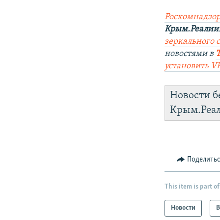
Роскомнадзор
Крым.Реалии
зеркального са
новостями в
установить V
Новости б
Крым.Реа
Поделить
This item is part of
Новости
В