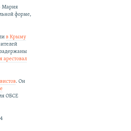
– Мария
альной форме,
ели
в Крыму
вителей
и задержаны
я арестовал
ивистов
. Он
е
ля ОБСЕ
24