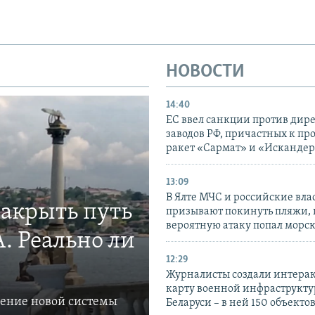
НОВОСТИ
14:40
ЕС ввел санкции против дир
заводов РФ, причастных к пр
ракет «Сармат» и «Исканде
13:09
В Ялте МЧС и российские вла
закрыть путь
призывают покинуть пляжи, 
вероятную атаку попал морс
. Реально ли
12:29
Журналисты создали интера
карту военной инфраструкт
ление новой системы
Беларуси – в ней 150 объекто