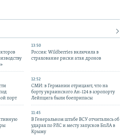
13:50
екторов
Россия: Wildberries включила в
оизводству
страхование риски атак дронов
р»
12:52
сти
СМИ: в Германии отрицают, что на
под
борту украинского Ан-124 в аэропорту
кой порт
Лейпцига были боеприпасы
11:45
ктивную
В Генеральном штабе ВСУ отчитались об
уры
ударах по РЛС и месту запусков БпЛА в
в
Крыму