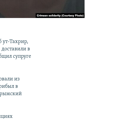
 ут-Тахрир,
 доставили в
бщил супруге
овали из
рибыл в
 крымский
ициях