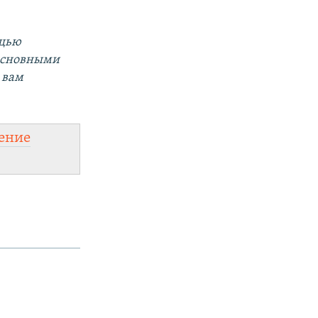
ощью
 основными
 вам
ение