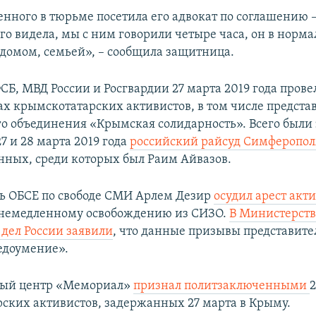
нного в тюрьме посетила его адвокат по соглашению 
го видела, мы с ним говорили четыре часа, он в норм
 домом, семьей», – сообщила защитница.
СБ, МВД России и Росгвардии 27 марта 2019 года пров
ах крымскотатарских активистов, в том числе предста
о объединения «Крымская солидарность». Всего был
27 и 28 марта 2019 года
российский райсуд Симферопол
нных, среди которых был Раим Айвазов.
ь ОБСЕ по свободе СМИ Арлем Дезир
осудил арест акт
 немедленному освобождению из СИЗО.
В Министерств
дел России заявили
, что данные призывы представите
едоумение».
ый центр «Мемориал»
признал политзаключенными
ских активистов, задержанных 27 марта в Крыму.