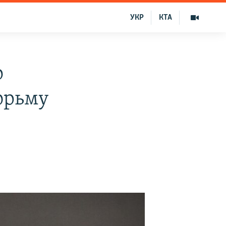
УКР
КТА
о
юрьму