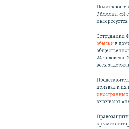
Политзаключе
Эйсмонт. «Я е
интересуется
Сотрудники Ф
обыски
в дом
общественног
24 человека. 
всех задержа
Представител
призвал к их
иностранных 
вызывают «н
Правозащитн
крымскотатар