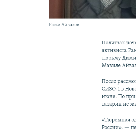
Раим Айвазов
Политзаключе
активиста Ра
тюрьму Димит
Мавиле Айваз
После рассмо
СИЗО-1 в Нов
июне. По при
татарин не жа
«Тюремная од
России», — п