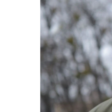
ПОБЕДИТЕЛЕЙ НЕ СУДЯТ?
КРЫМ.НЕПОКОРЕННЫЙ
ELIFBE
УКРАИНСКАЯ ПРОБЛЕМА КРЫМА