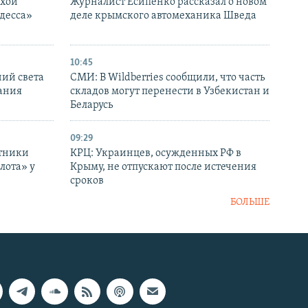
ухой
Журналист Есипенко рассказал о новом
десса»
деле крымского автомеханика Шведа
10:45
ний света
СМИ: В Wildberries сообщили, что часть
ания
складов могут перенести в Узбекистан и
Беларусь
09:29
отники
КРЦ: Украинцев, осужденных РФ в
лота» у
Крыму, не отпускают после истечения
сроков
БОЛЬШЕ