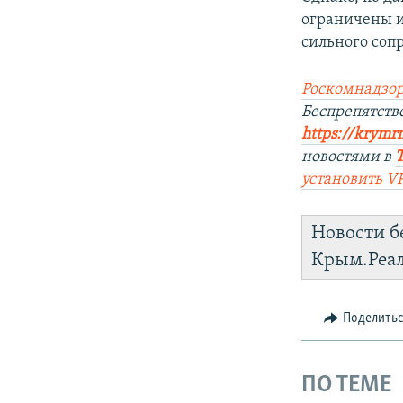
ограничены и
сильного соп
Роскомнадзор
Беспрепятст
https://krymr
новостями в
установить
V
Новости б
Крым.Реа
Поделить
ПО ТЕМЕ