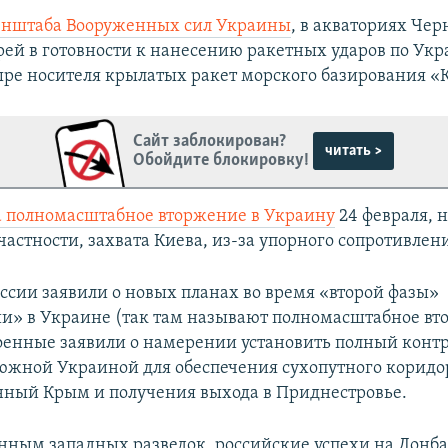
енштаба Вооруженных сил Украины
, в акваториях Чер
рей в готовности к нанесению ракетных ударов по Ук
ыре носителя крылатых ракет морского базирования «
Сайт заблокирован?
читать >
Обойдите блокировку!
а полномасштабное вторжение в Украину
24 февраля, н
частности, захвата Киева, из-за упорного сопротивлен
оссии заявили о новых планах во время «второй фазы»
и» в Украине (так там называют полномасштабное вт
оенные заявили о намерении установить полный контр
южной Украиной для обеспечения сухопутного коридо
ный Крым и получения выхода в Приднестровье.
анным западных разведок, российские успехи на Донба