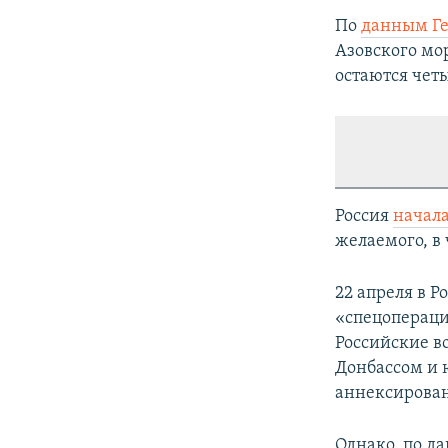
По
данным Г
Азовского мо
остаются чет
Россия
начал
желаемого, в 
22 апреля в Р
«спецопераци
Российские в
Донбассом и 
аннексирован
Однако, по д