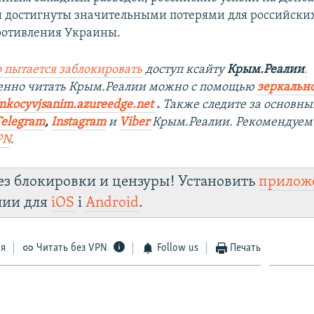
 достигнуты значительными потерями для российских
ротивления Украины.
 пытается заблокировать
доступ ксайту
Крым.Реалии
.
венно читать Крым.Реалии можно с помощью
зеркально
mkocyvjsanim.azureedge.net
.
Также следите за основн
Telegram
,
Instagram
и
Viber
Крым.Реалии. Рекомендуем
PN
.
ез блокировки и цензуры! Установить
прилож
лии для
iOS
і
Android
.
ся
Читать без VPN
Follow us
Печать