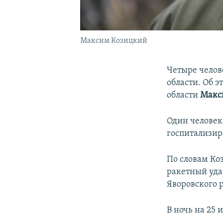
Максим Козицкий
Четыре челове
области. Об 
области
Макс
Один человек 
госпитализир
По словам Коз
ракетный уда
Яворовского 
В ночь на 25