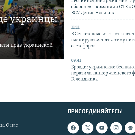
«На Кинбурне армия РФ в гл
обороне» – командир ОТК «О
ВСУ Денис Носиков
где украинцы
11:11
В Севастополе из-за отключе
планируют менять схему пит
щиты прав украинской
светофоров
09:41
Бровди: украинские беспил
поразили танкер «теневого ф
Геленджика
ПРИСОЕДИНЯЙТЕСЬ!
и. О нас