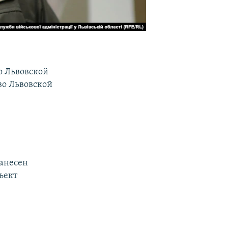
по Львовской
во Львовской
нанесен
ъект