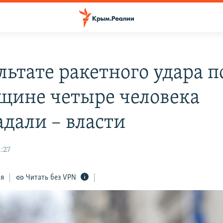
льтате ракетного удара п
щине четыре человека
адали – власти
:27
ся
Читать без VPN