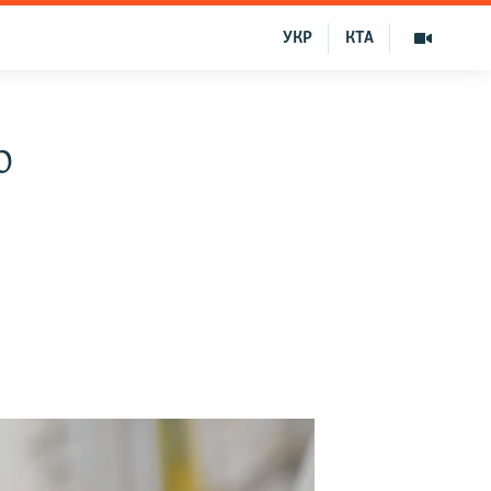
УКР
КТА
о