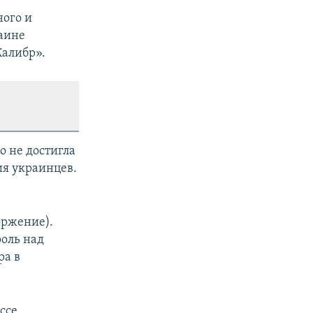
ного и
раине
Калибр».
о не достигла
ия украинцев.
оржение).
оль над
ра в
ссе