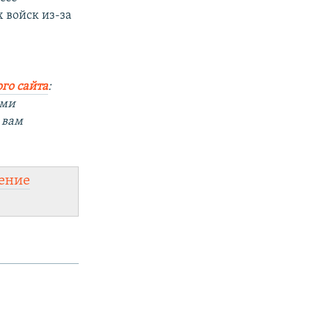
 войск из-за
го сайта
:
ыми
 вам
ение