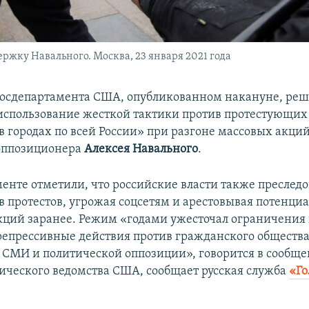
ржку Навального. Москва, 23 января 2021 года
Госдепартамента США, опубликованном накануне, ре
использование жесткой тактики против протестующих
в городах по всей России» при разгоне массовых акци
оппозиционера
Алексея Навального
.
менте отметили, что российские власти также преслед
в протестов, угрожая соцсетям и арестовывая потенци
кций заранее. Режим «годами ужесточал ограничения
репрессивные действия против гражданского общества
СМИ и политической оппозиции», говорится в сообщ
ческого ведомства США, сообщает русская служба
«Го