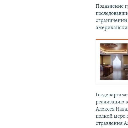
Подавление г
последовавши
ограничений 
американские
Госдепартаме
реализацию в
Алексея Нава
полной мере 
отравления А