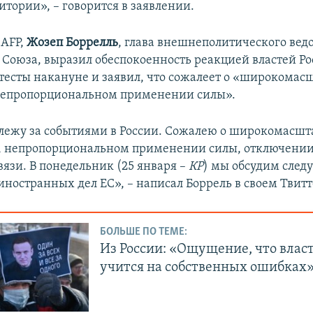
итории», – говорится в заявлении.
 AFP,
Жозеп Боррелль
, глава внешнеполитического вед
 Союза, выразил обеспокоенность реакцией властей Ро
тесты накануне и заявил, что сожалеет о «широкома
непропорциональном применении силы».
слежу за событиями в России. Сожалею о широкомасш
 непропорциональном применении силы, отключении
вязи. В понедельник (25 января –
КР
) мы обсудим след
ностранных дел ЕС», – написал Боррель в своем Твитт
БОЛЬШЕ ПО ТЕМЕ:
Из России: «Ощущение, что власт
учится на собственных ошибках