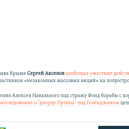
глава Крыма
Сергей Аксенов
пообещал «жесткие дейст
астников «незаконных массовых акций» на полуостро
ения Алексея Навального под стражу Фонд борьбы с к
расследование о "дворце Путина" под Геленджиком
цен