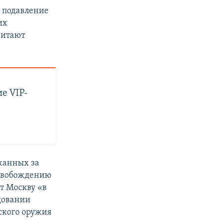
и подавление
их
читают
е VIP-
жанных за
освобождению
т Москву «в
довании
ского оружия