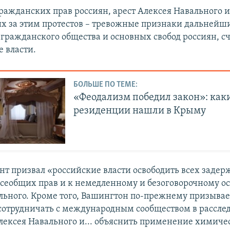
ражданских прав россиян, арест Алексея Навального 
х за этим протестов – тревожные признаки дальнейш
гражданского общества и основных свобод россиян, с
 власти.
БОЛЬШЕ ПО ТЕМЕ:
«Феодализм победил закон»: каки
резиденции нашли в Крыму
нт призвал «российские власти освободить всех задер
сеобщих прав и к немедленному и безоговорочному 
льного. Кроме того, Вашингтон по-прежнему призывае
сотрудничать с международным сообществом в рассле
лексея Навального и... объяснить применение химиче