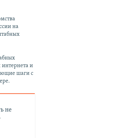
омства
ссии на
сштабных
табных
 интернета и
ующие шаги с
ере.
ь не
»