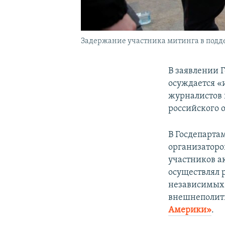
Задержание участника митинга в подде
В заявлении 
осуждается «
журналистов 
российского 
В Госдепарта
организаторо
участников а
осуществлял 
независимых 
внешнеполити
Америки»
.