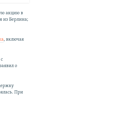
ую акцию в
я из Берлина;
ка
, включая
 с
заявил о
держку
оялась. При