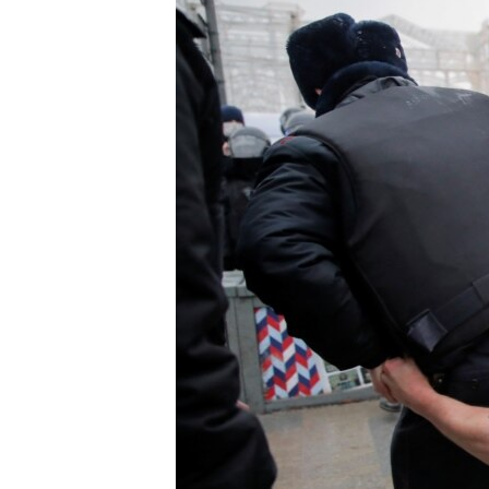
ПОБЕДИТЕЛЕЙ НЕ СУДЯТ?
КРЫМ.НЕПОКОРЕННЫЙ
ELIFBE
УКРАИНСКАЯ ПРОБЛЕМА КРЫМА