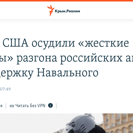
и США осудили «жесткие
ы» разгона российских 
держку Навального
 07:49
ся
Читать без VPN