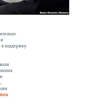
шительно
 и
й в поддержку
овали
альных
 и
,
ении
лоса