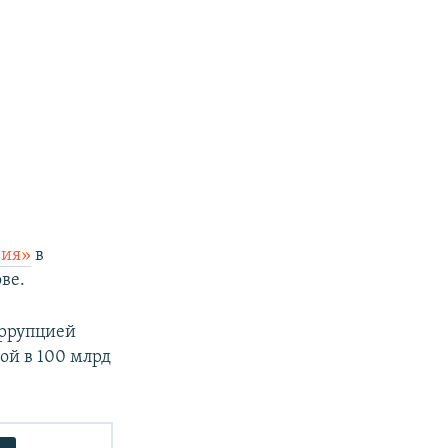
вия»
в
ве.
оррупцией
ой в 100 млрд