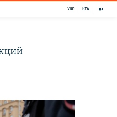
УКР
КТА
акций