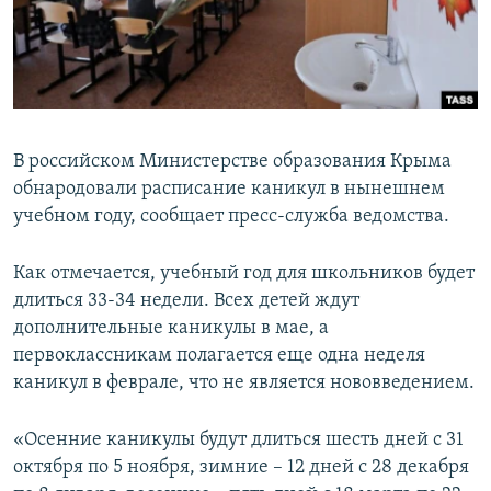
ПРИСОЕДИНЯЙТЕСЬ!
ПОБЕДИТЕЛЕЙ НЕ СУДЯТ?
КРЫМ.НЕПОКОРЕННЫЙ
ELIFBE
УКРАИНСКАЯ ПРОБЛЕМА КРЫМА
В российском Министерстве образования Крыма
Все сайты RFE/RL
обнародовали расписание каникул в нынешнем
учебном году, сообщает пресс-служба ведомства.
Как отмечается, учебный год для школьников будет
длиться 33-34 недели. Всех детей ждут
дополнительные каникулы в мае, а
первоклассникам полагается еще одна неделя
каникул в феврале, что не является нововведением.
«Осенние каникулы будут длиться шесть дней с 31
октября по 5 ноября, зимние – 12 дней с 28 декабря