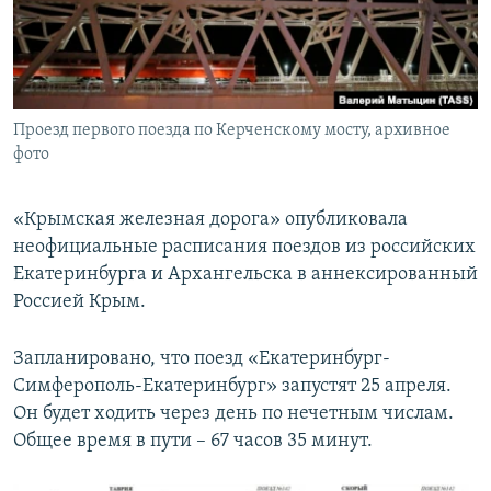
ПРИСОЕДИНЯЙТЕСЬ!
ПОБЕДИТЕЛЕЙ НЕ СУДЯТ?
КРЫМ.НЕПОКОРЕННЫЙ
ELIFBE
Проезд первого поезда по Керченскому мосту, архивное
УКРАИНСКАЯ ПРОБЛЕМА КРЫМА
фото
Все сайты RFE/RL
«Крымская железная дорога» опубликовала
неофициальные расписания поездов из российских
Екатеринбурга и Архангельска в аннексированный
Россией Крым.
Запланировано, что поезд «Екатеринбург-
Симферополь-Екатеринбург» запустят 25 апреля.
Он будет ходить через день по нечетным числам.
Общее время в пути – 67 часов 35 минут.