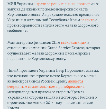
МИД Украины
выразило решительный протест
из-за
запуска движения по железнодорожной части
Керченского моста. А представительство президента
Украины в Автономной Республике Крым
заявило
о
противоправности запуска этого железнодорожного
сообщения.
Министерство финансов США
ввело санкции
в
отношении компании Grand Service Express, которая
осуществляет железнодорожные пассажирские
перевозки по Керченскому мосту.
Пятый президент Украины Петр Порошенко заявил,
что незаконное строительство Керченского моста в
аннексированном Россией Крыму
является
очередным свидетельством пренебрежения
международным правом со стороны Кремля.
Украинская сторона вышла из договора с Россией о
строительстве моста в 2014 году – после аннексии
Крыма.