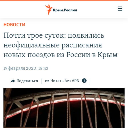
Доступность
ссылки
Вернуться
НОВОСТИ
к
НОВОСТИ
Почти трое суток: появились
основному
СПЕЦПРОЕКТЫ
содержанию
неофициальные расписания
ВОДА
Вернутся
ГРУЗ 200
новых поездов из России в Крым
к
ИСТОРИЯ
КАРТА ВОЕННЫХ ОБЪЕКТОВ КРЫМА
главной
19 февраля 2020, 18:43
ЕЩЕ
11 ЛЕТ ОККУПАЦИИ КРЫМА. 11 ИСТОРИЙ СОПРОТИВЛЕНИЯ
навигации
Вернутся
Поделиться
Читать без VPN
РАДІО СВОБОДА
ИНТЕРАКТИВ
к
КАК ОБОЙТИ БЛОКИРОВКУ
ИНФОГРАФИКА
поиску
ТЕЛЕПРОЕКТ КРЫМ.РЕАЛИИ
Українською
СОВЕТЫ ПРАВОЗАЩИТНИКОВ
Qırımtatar
ПРОПАВШИЕ БЕЗ ВЕСТИ