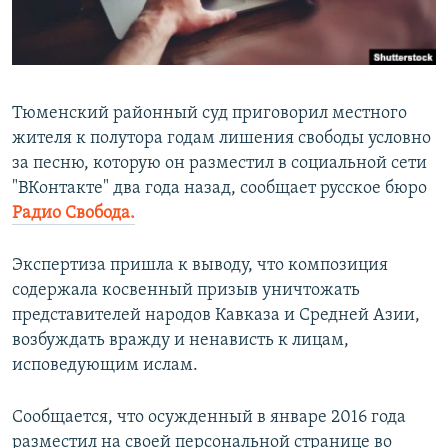
ПРИСОЕДИНЯЙТЕСЬ!
ПОБЕДИТЕЛЕЙ НЕ СУДЯТ?
КРЫМ.НЕПОКОРЕННЫЙ
ELIFBE
Тюменский районный суд приговорил местного
УКРАИНСКАЯ ПРОБЛЕМА КРЫМА
жителя к полутора годам лишения свободы условно
Все сайты RFE/RL
за песню, которую он разместил в социальной сети
"ВКонтакте" два года назад, сообщает русское бюро
Радио Свобода.
Экспертиза пришла к выводу, что композиция
содержала косвенный призыв уничтожать
представителей народов Кавказа и Средней Азии,
возбуждать вражду и ненависть к лицам,
исповедующим ислам.
Сообщается, что осужденный в январе 2016 года
разместил на своей персональной странице во