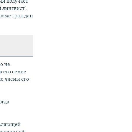
ый получает
 лингвист".
кроме граждан
о не
в его семье
ие члены его
огда
авляющей