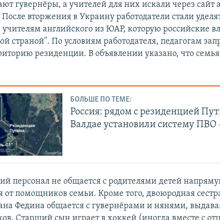
ют гувернёры, а учителей для них искали через сайт 
. После вторжения в Украину работодатели стали уделя
 учителям английского из ЮАР, которую российские в
ой страной". По условиям работодателя, педагогам за
риторию резиденции. В объявлении указано, что семья
БОЛЬШЕ ПО ТЕМЕ:
Россия: рядом с резиденцией Пут
Валдае установили систему ПВО
ий персонал не общается с родителями детей напрям
 от помощников семьи. Кроме того, двоюродная сест
ана Федина общается с гувернёрами и нянями, выдавая
ов. Старший сын играет в хоккей (иногда вместе с от