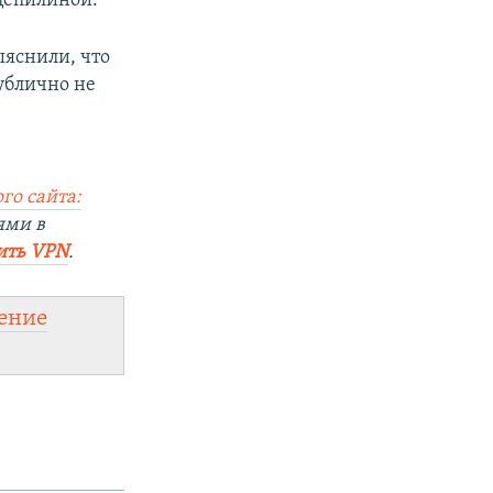
цепилиной.
ыяснили, что
ублично не
го сайта:
ями в
ить VPN
.
ение