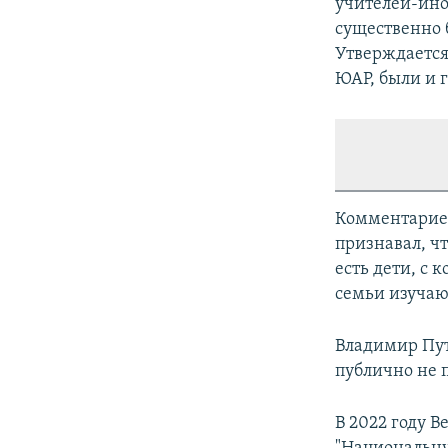
учителей-ино
существенно 
Утверждается
ЮАР, были и 
Комментариев
признавал, чт
есть дети, с 
семьи изучаю
Владимир Пут
публично не 
В 2022 году 