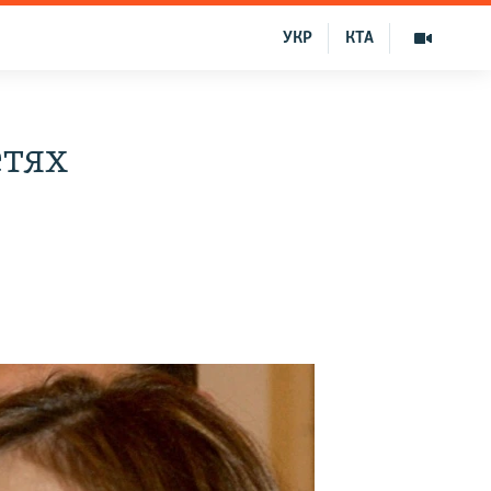
УКР
КТА
етях