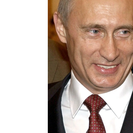
ПОБЕДИТЕЛЕЙ НЕ СУДЯТ?
КРЫМ.НЕПОКОРЕННЫЙ
ELIFBE
УКРАИНСКАЯ ПРОБЛЕМА КРЫМА