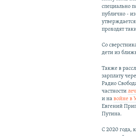
специально п
публично - и
утверждается,
проходят таки
Со сверстник
дети из ближ
Также в расс
зарплату чер
Радио Свобода
частности
леч
и на
войне в 
Евгений Приг
Путина.
С 2020 года,