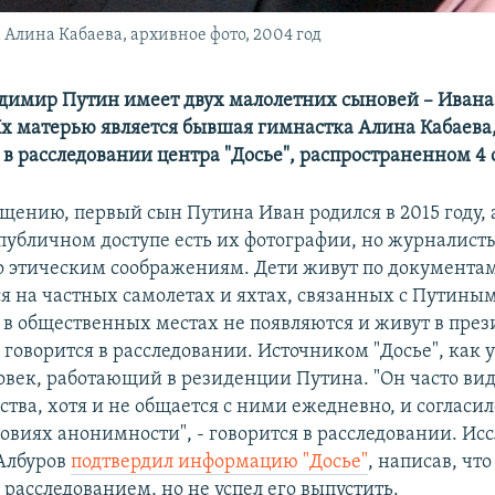
Алина Кабаева, архивное фото, 2004 год
димир Путин имеет двух малолетних сыновей – Ивана
х матерью является бывшая гимнастка Алина Кабаева
 в расследовании центра "Досье", распространенном 4 
бщению, первый сын Путина Иван родился в 2015 году, 
В публичном доступе есть их фотографии, но журналист
о этическим соображениям. Дети живут по документа
 на частных самолетах и яхтах, связанных с Путиным
 в общественных местах не появляются и живут в пре
 говорится в расследовании. Источником "Досье", как 
овек, работающий в резиденции Путина. "Он часто вид
ства, хотя и не общается с ними ежедневно, и согласил
ловиях анонимности", - говорится в расследовании. Ис
Албуров
подтвердил информацию "Досье"
, написав, что
расследованием, но не успел его выпустить.