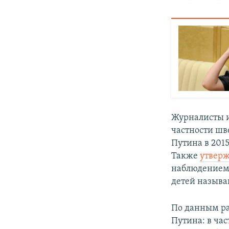
Журналисты и 
частности шв
Путина в 2015
Также
утверж
наблюдением 
детей называ
По данным ра
Путина: в час