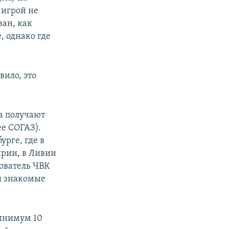
 игрой не
ван, как
, однако где
ило, это
на получают
е СОГАЗ).
урге, где в
ирии, в Ливии
ователь ЧВК
и знакомые
минимум 10