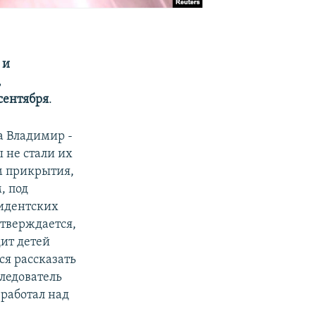
 и
,
сентября
.
а Владимир -
ы не стали их
м прикрытия,
, под
зидентских
утверждается,
ит детей
ся рассказать
следователь
 работал над