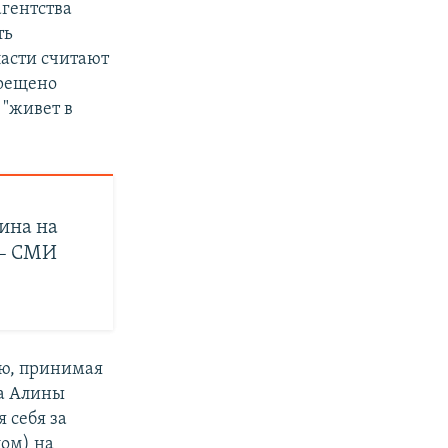
агентства
ть
ласти считают
прещено
 "живет в
ина на
 – СМИ
ую, принимая
ра Алины
 себя за
цом) на