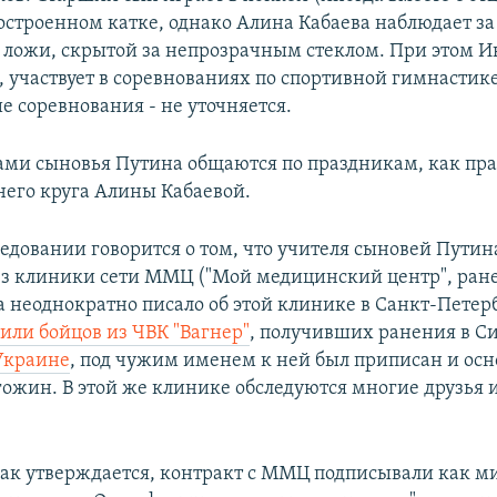
остроенном катке, однако Алина Кабаева наблюдает за
з ложи, скрытой за непрозрачным стеклом. При этом И
 участвует в соревнованиях по спортивной гимнастике
е соревнования - не уточняется.
ами сыновья Путина общаются по праздникам, как прав
него круга Алины Кабаевой.
ледовании говорится о том, что учителя сыновей Пути
ез клиники сети ММЦ ("Мой медицинский центр", ране
 неоднократно писало об этой клинике в Санкт-Петерб
или бойцов из ЧВК "Вагнер"
, получивших ранения в С
Украине
, под чужим именем к ней был приписан и осн
ожин. В этой же клинике обследуются многие друзья 
 как утверждается, контракт с ММЦ подписывали как 