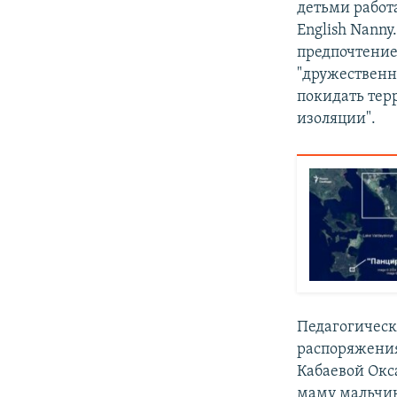
детьми работа
English Nanny
предпочтение
"дружественн
покидать тер
изоляции".
Педагогическ
распоряжения
Кабаевой Окс
маму мальчик