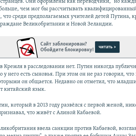
странцев. Они оформлены как переводчики, "но кажд
больше, чем мог бы рассчитывать квалифицированный
, что среди предполагаемых учителей детей Путина, 
граждане Великобритании и Новой Зеландии.
Сайт заблокирован?
читать >
Обойдите блокировку!
 Кремля в расследовании нет. Путин никогда публичн
о у него есть сыновья. При этом он не раз говорил, что 
которыми он общается. Недавно он отметил, что младш
т китайский язык.
ин, который в 2013 году развёлся с первой женой, ник
признавал, что живёт с Алиной Кабаевой.
Великобритания ввела санкции против Кабаевой, возгл