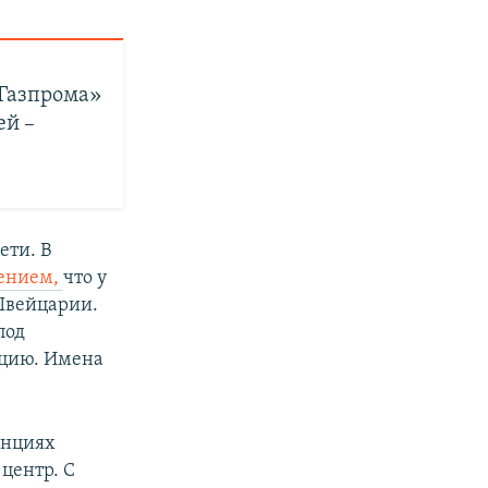
«Газпрома»
ей –
ети. В
дением,
что у
 Швейцарии.
под
ацию. Имена
енциях
 центр. С