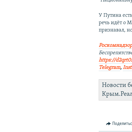
"Национальну
У Путина ест
речь идёт о 
признавал, но
Роскомнадзор
Беспрепятств
https://d2qrt
Telegram
,
Ins
Новости б
Крым.Реа
Поделить