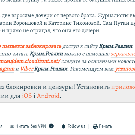
ю медиа группу", а также против ее бабушки Анны За
ь две взрослые дочери от первого брака. Журналисты в
Марии Воронцовой и Катерине Тихоновой. Сам Путин п
 и прямо не отрицал, что они его дочери.
 пытается заблокировать
доступ к сайту
Крым.Реалии
.
енно читать
Крым.Реалии
можно с помощью
зеркально
0mceujdem.cloudfront.net/
следите за основными новост
tagram
и
Viber
Крым.Реалии
. Рекомендуем вам
установ
ез блокировки и цензуры! Установить
прилож
лии для
iOS
і
Android
.
ся
Читать без VPN
Follow us
Печать