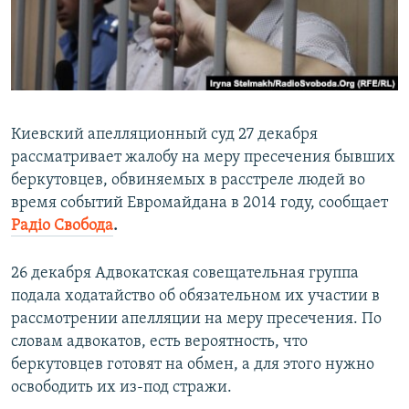
ПРИСОЕДИНЯЙТЕСЬ!
ПОБЕДИТЕЛЕЙ НЕ СУДЯТ?
КРЫМ.НЕПОКОРЕННЫЙ
ELIFBE
УКРАИНСКАЯ ПРОБЛЕМА КРЫМА
Киевский апелляционный суд 27 декабря
Все сайты RFE/RL
рассматривает жалобу на меру пресечения бывших
беркутовцев, обвиняемых в расстреле людей во
время событий Евромайдана в 2014 году, сообщает
Радіо Свобода
.
26 декабря Адвокатская совещательная группа
подала ходатайство об обязательном их участии в
рассмотрении апелляции на меру пресечения. По
словам адвокатов, есть вероятность, что
беркутовцев готовят на обмен, а для этого нужно
освободить их из-под стражи.