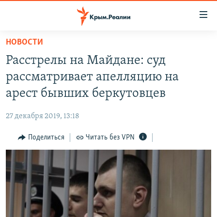
Доступность
ссылки
Вернуться
НОВОСТИ
к
НОВОСТИ
Расстрелы на Майдане: суд
основному
СПЕЦПРОЕКТЫ
содержанию
рассматривает апелляцию на
ВОДА
Вернутся
ГРУЗ 200
арест бывших беркутовцев
к
ИСТОРИЯ
КАРТА ВОЕННЫХ ОБЪЕКТОВ КРЫМА
главной
27 декабря 2019, 13:18
ЕЩЕ
11 ЛЕТ ОККУПАЦИИ КРЫМА. 11 ИСТОРИЙ СОПРОТИВЛЕНИЯ
навигации
Вернутся
Поделиться
Читать без VPN
РАДІО СВОБОДА
ИНТЕРАКТИВ
к
КАК ОБОЙТИ БЛОКИРОВКУ
ИНФОГРАФИКА
поиску
ТЕЛЕПРОЕКТ КРЫМ.РЕАЛИИ
Українською
СОВЕТЫ ПРАВОЗАЩИТНИКОВ
Qırımtatar
ПРОПАВШИЕ БЕЗ ВЕСТИ