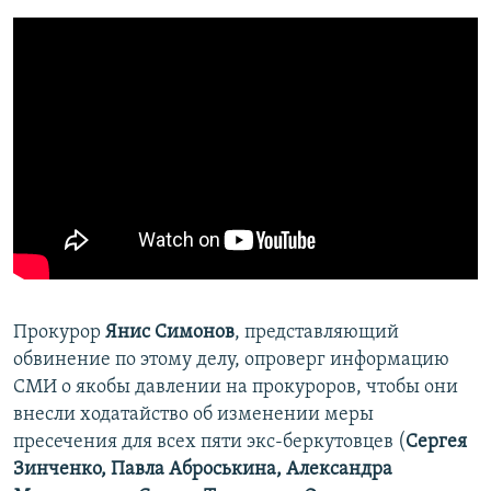
Прокурор
Янис Симонов
, представляющий
обвинение по этому делу, опроверг информацию
СМИ о якобы давлении на прокуроров, чтобы они
внесли ходатайство об изменении меры
пресечения для всех пяти экс-беркутовцев (
Сергея
Зинченко, Павла Аброськина, Александра