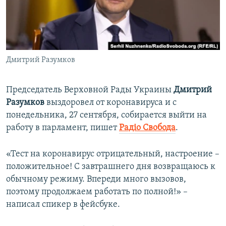
ПРИСОЕДИНЯЙТЕСЬ!
ПОБЕДИТЕЛЕЙ НЕ СУДЯТ?
КРЫМ.НЕПОКОРЕННЫЙ
ELIFBE
Дмитрий Разумков
УКРАИНСКАЯ ПРОБЛЕМА КРЫМА
Все сайты RFE/RL
Председатель Верховной Рады Украины
Дмитрий
Разумков
выздоровел от коронавируса и с
понедельника, 27 сентября, собирается выйти на
работу в парламент, пишет
Радіо Свобода
.
«Тест на коронавирус отрицательный, настроение –
положительное! С завтрашнего дня возвращаюсь к
обычному режиму. Впереди много вызовов,
поэтому продолжаем работать по полной!» –
написал спикер в фейсбуке.