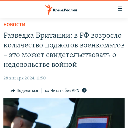
Доступность
ссылки
Вернуться
НОВОСТИ
к
НОВОСТИ
Разведка Британии: в РФ возросло
основному
СПЕЦПРОЕКТЫ
содержанию
количество поджогов военкоматов
ВОДА
Вернутся
ГРУЗ 200
– это может свидетельствовать о
к
ИСТОРИЯ
КАРТА ВОЕННЫХ ОБЪЕКТОВ КРЫМА
недовольстве войной
главной
ЕЩЕ
11 ЛЕТ ОККУПАЦИИ КРЫМА. 11 ИСТОРИЙ СОПРОТИВЛЕНИЯ
навигации
28 января 2024, 11:50
Вернутся
РАДІО СВОБОДА
ИНТЕРАКТИВ
к
Поделиться
Читать без VPN
КАК ОБОЙТИ БЛОКИРОВКУ
ИНФОГРАФИКА
поиску
ТЕЛЕПРОЕКТ КРЫМ.РЕАЛИИ
Українською
СОВЕТЫ ПРАВОЗАЩИТНИКОВ
Qırımtatar
ПРОПАВШИЕ БЕЗ ВЕСТИ