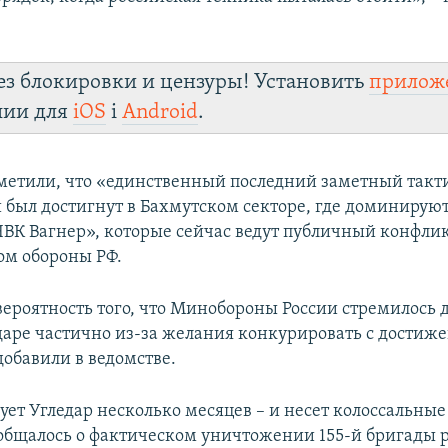
ез блокировки и цензуры! Установить
прилож
лии для
iOS
і
Android
.
тметили, что «единственный последний заметный так
и был достигнут в Бахмутском секторе, где доминирую
ВК Вагнер», которые сейчас ведут публичный конфлик
м обороны РФ.
вероятность того, что Минобороны России стремилось 
едаре частично из-за желания конкурировать с дости
добавили в ведомстве.
ет Угледар несколько месяцев – и несет колоссальные
ообщалось о фактическом уничтожении 155-й бригады 