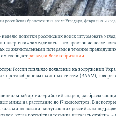
российская бронетехника возле Угледара, февраль 2023 год
 неделю попытки российских войск штурмовать Угле
ти наверняка» замедлились – это произошло после пов
ак со значительными потерями в течение предыдущих
этом сообщает
разведка Великобритании
.
отери России повлияло появление на вооружении Укр
х противоброневых минных систем (RAAM), говоритс
специальный артиллерийский снаряд, разбрасывающ
вые мины на расстояние до 17 километров. В некоторы
скала мины позади наступающих российских подразде
рядок, когда российская техника пыталась отойти», – 