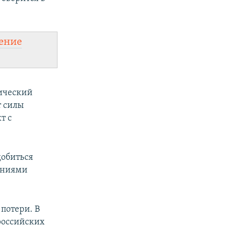
ение
тический
т силы
т с
добиться
жениями
 потери. В
российских