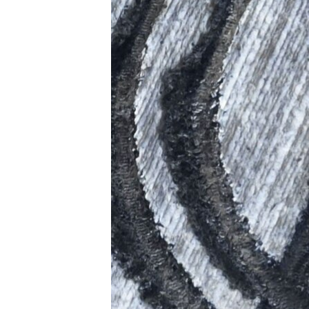
ПОБЕДИТЕЛЕЙ НЕ СУДЯТ?
КРЫМ.НЕПОКОРЕННЫЙ
ELIFBE
УКРАИНСКАЯ ПРОБЛЕМА КРЫМА