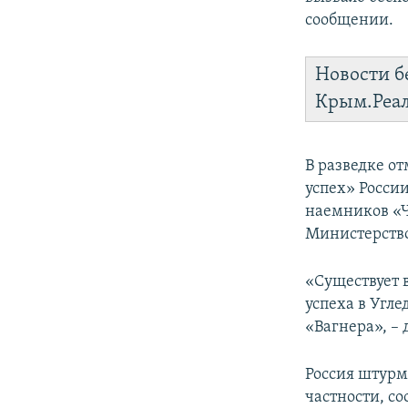
сообщении.
Новости б
Крым.Реа
В разведке о
успех» Росси
наемников «Ч
Министерство
«Существует 
успеха в Угл
«Вагнера», – 
Россия штурму
частности, с