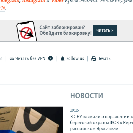
Telegram
,
Instagram
и
Viber
Крым.Реалии. Рекомендуем
PN
.
Сайт заблокирован?
читать >
Обойдите блокировку!
ся
Читать без VPN
Follow us
Печать
НОВОСТИ
19:15
В СБУ заявили о поражении 
береговой охраны ФСБ в Керч
российском Ярославле