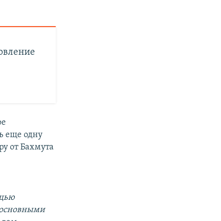
новление
ое
ь еще одну
ру от Бахмута
ощью
 основными