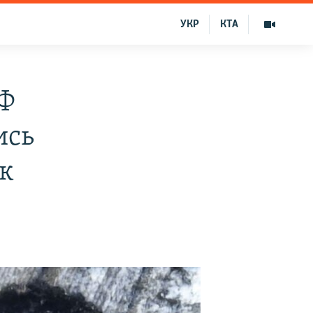
УКР
КТА
РФ
ись
ак