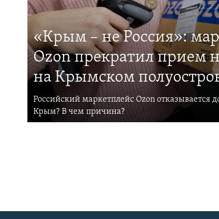
«Крым – не Россия»: ма
Ozon прекратил прием н
на Крымском полуостро
Российский маркетплейс Ozon отказывается до
Крым? В чем причина?