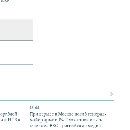
 вам
18:44
кораблей
При взрыве в Москве погиб генерал-
и и НПЗ в
майор армии РФ Плохотнюк и зять
главкома ВКС – российские медиа