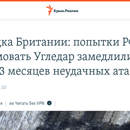
дка Британии: попытки 
овать Угледар замедлил
 3 месяцев неудачных ат
1:22
ся
Читать без VPN