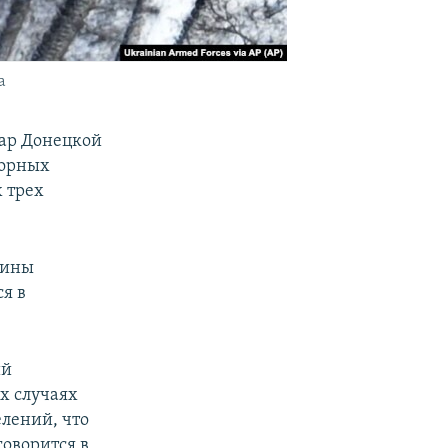
а
дар Донецкой
торных
 трех
аины
я в
ий
х случаях
лений, что
говорится в