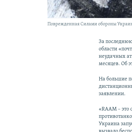
Поврежденная Силами обороны Украины 
За последнюю
области «поч
неудачных ат
месяцев. Об 
На большие п
дистанционны
заявлении.
«RAAM – это 
противотанко
Украина запу
вызвало беспо