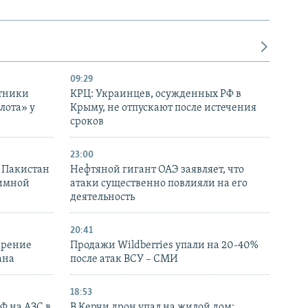
09:29
отники
КРЦ: Украинцев, осужденных РФ в
лота» у
Крыму, не отпускают после истечения
сроков
23:00
и Пакистан
Нефтяной гигант ОАЭ заявляет, что
аимной
атаки существенно повлияли на его
деятельность
20:41
ирение
Продажи Wildberries упали на 20-40%
ана
после атак ВСУ – СМИ
18:53
РФ на АЗС в
В Керчи дрон упал на жилой дом: