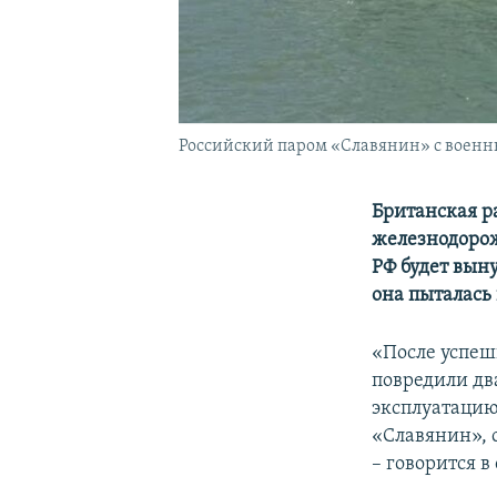
Российский паром «Славянин» с воен
Британская ра
железнодорож
РФ будет вын
она пыталась 
«После успеш
повредили дв
эксплуатацию
«Славянин», 
– говорится 