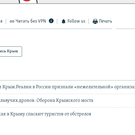
ся
Читать без VPN
Follow us
Печать
есь Крым
и Крым.Реалии в России признали «нежелательной» организ
лавучих дронов. Оборона Крымского моста
как в Крыму спасают туристов от обстрелов