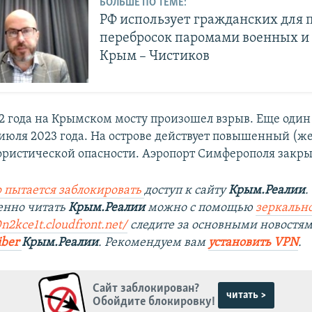
БОЛЬШЕ ПО ТЕМЕ:
РФ использует гражданских для
перебросок паромами военных и
Крым – Чистиков
22 года на Крымском мосту произошел взрыв. Еще один
 июля 2023 года. На острове действует повышенный (ж
ористической опасности. Аэропорт Симферополя закры
 пытается заблокировать
доступ к сайту
Крым.Реалии
.
енно читать
Крым.Реалии
можно с помощью
зеркально
0n2kce1t.cloudfront.net/
следите за основными новостя
iber
Крым.Реалии
. Рекомендуем вам
установить VPN
.
Сайт заблокирован?
читать >
Обойдите блокировку!