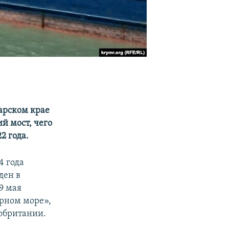
арском крае
й мост, чего
2 года.
4 года
ден в
9 мая
ерном море»,
обритании.