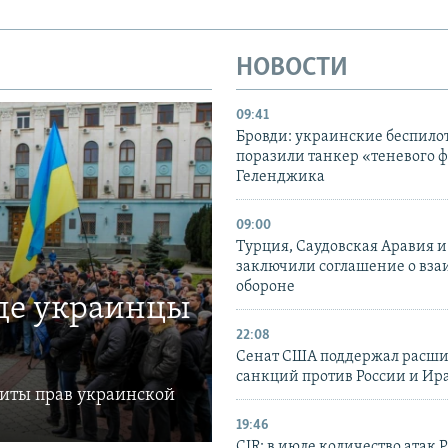
НОВОСТИ
09:41
Бровди: украинские беспил
поразили танкер «теневого ф
Геленджика
09:00
Турция, Саудовская Аравия 
заключили соглашение о вз
обороне
где украинцы
22:08
Сенат США поддержал расш
санкций против России и Ир
щиты прав украинской
19:46
CIR: в июле количество атак 