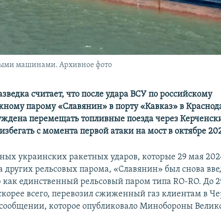
ными машинами. Архивное фото
зведка считает, что после удара ВСУ по российскому
ному парому «Славянин» в порту «Кавказ» в Краснод
уждена перемещать топливные поезда через Керченски
избегать с момента первой атаки на мост в октябре 202
ных украинских ракетных ударов, которые 29 мая 202
а других рельсовых парома, «Славянин» был снова вве
 как единственный рельсовый паром типа RO-RO. До 2
скорее всего, перевозил сжиженный газ клиентам в Ч
в сообщении, которое опубликовало Минобороны Велик