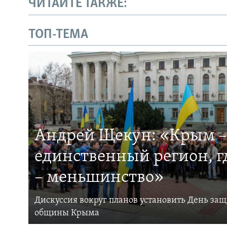
ЧИТАЙТЕ ТАКЖЕ:
ТОП-ТЕМА
Андрей Щекун: «Крым –
единственный регион, 
– меньшинство»
Дискуссия вокруг планов установить День за
общины Крыма