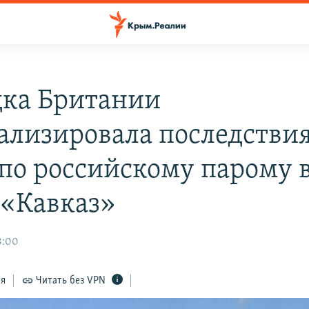
дка Британии
ализировала последстви
 по российскому парому 
 «Кавказ»
8:00
ся
Читать без VPN