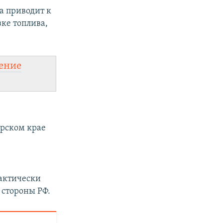
а приводит к
ке топлива,
ение
арском крае
фактически
 стороны РФ.