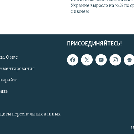
Украине выросло на 72% по 
с июнем
ПРИСОЕДИНЯЙТЕСЬ!
и. О нас
омментирования
опирайта
вязь
ащиты персональных данных
U