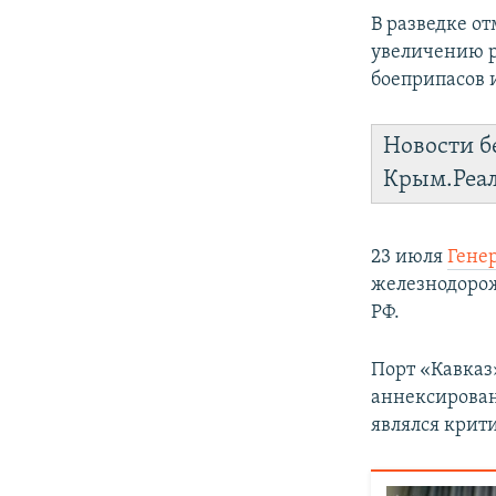
В разведке от
увеличению р
боеприпасов 
Новости б
Крым.Реа
23 июля
Гене
железнодорож
РФ.
Порт «Кавказ
аннексирован
являлся крит