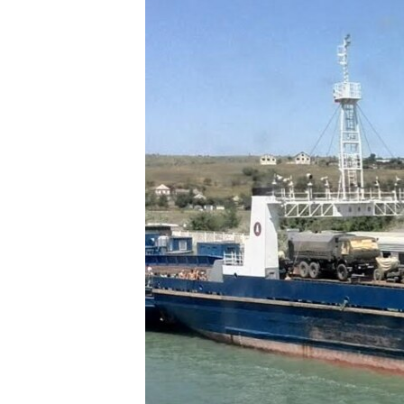
ПОБЕДИТЕЛЕЙ НЕ СУДЯТ?
КРЫМ.НЕПОКОРЕННЫЙ
ELIFBE
УКРАИНСКАЯ ПРОБЛЕМА КРЫМА