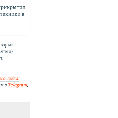
 прикрытия
 техники в
 взрыв
елтый)
т.
го сайта:
ми в
Telegram
,