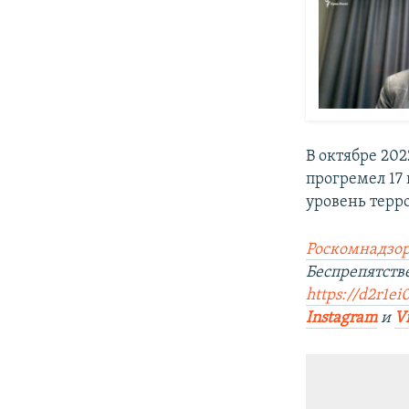
В октябре 20
прогремел 17
уровень терр
Роскомнадзор
Беспрепятств
https://d2r1ei
Instagram
и
V