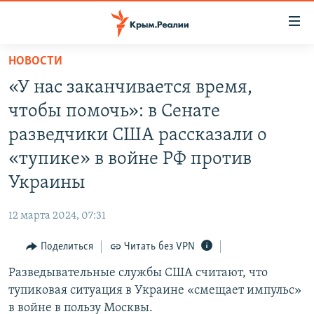
Доступность
ссылки
Вернуться
НОВОСТИ
к
НОВОСТИ
«У нас заканчивается время,
основному
СПЕЦПРОЕКТЫ
содержанию
чтобы помочь»: в Сенате
ВОДА
Вернутся
ГРУЗ 200
разведчики США рассказали о
к
ИСТОРИЯ
КАРТА ВОЕННЫХ ОБЪЕКТОВ КРЫМА
«тупике» в войне РФ против
главной
ЕЩЕ
11 ЛЕТ ОККУПАЦИИ КРЫМА. 11 ИСТОРИЙ СОПРОТИВЛЕНИЯ
навигации
Украины
Вернутся
РАДІО СВОБОДА
ИНТЕРАКТИВ
к
12 марта 2024, 07:31
КАК ОБОЙТИ БЛОКИРОВКУ
ИНФОГРАФИКА
поиску
Поделиться
Читать без VPN
ТЕЛЕПРОЕКТ КРЫМ.РЕАЛИИ
Українською
Разведывательные службы США считают, что
СОВЕТЫ ПРАВОЗАЩИТНИКОВ
Qırımtatar
тупиковая ситуация в Украине «смещает импульс»
ПРОПАВШИЕ БЕЗ ВЕСТИ
в войне в пользу Москвы.