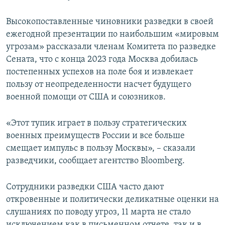
ПРИСОЕДИНЯЙТЕСЬ!
ПОБЕДИТЕЛЕЙ НЕ СУДЯТ?
Высокопоставленные чиновники разведки в своей
КРЫМ.НЕПОКОРЕННЫЙ
ежегодной презентации по наибольшим «мировым
ELIFBE
угрозам» рассказали членам Комитета по разведке
Сената, что с конца 2023 года Москва добилась
УКРАИНСКАЯ ПРОБЛЕМА КРЫМА
постепенных успехов на поле боя и извлекает
Все сайты RFE/RL
пользу от неопределенности насчет будущего
военной помощи от США и союзников.
«Этот тупик играет в пользу стратегических
военных преимуществ России и все больше
смещает импульс в пользу Москвы», – сказали
разведчики, сообщает агентство Bloomberg.
Сотрудники разведки США часто дают
откровенные и политически деликатные оценки на
слушаниях по поводу угроз, 11 марта не стало
исключением как в письменном отчете, так и в