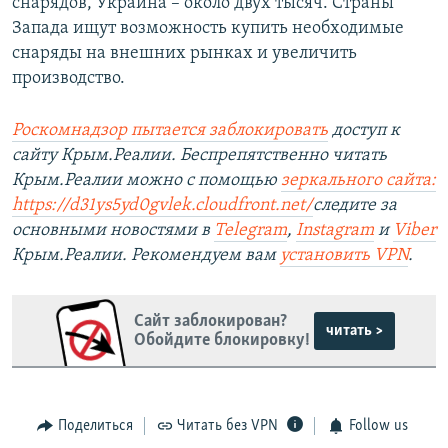
снарядов, Украина – около двух тысяч. Страны
Запада ищут возможность купить необходимые
снаряды на внешних рынках и увеличить
производство.
Роскомнадзор пытается заблокировать
доступ к
сайту Крым.Реалии. Беспрепятственно читать
Крым.Реалии можно с помощью
зеркального сайта:
https://d31ys5yd0gvlek.cloudfront.net/
следите за
основными новостями в
Telegram
,
Instagram
и
Viber
Крым.Реалии. Рекомендуем вам
установить VPN
.
Сайт заблокирован?
читать >
Обойдите блокировку!
Поделиться
Читать без VPN
Follow us