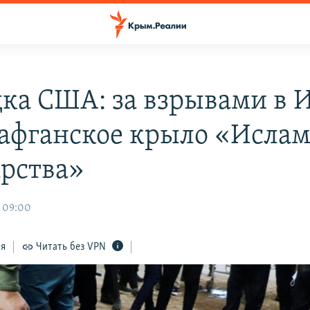
дка США: за взрывами в 
 афганское крыло «Ислам
арства»
 09:00
ся
Читать без VPN