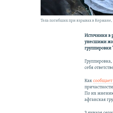
Тела погибших при взрывах в Кермане, 
Источники в 
унесшими жиз
группировки "
Группировка,
себя ответств
Как
сообщает
причастности
По их мнению
афганская гр
3 января сер