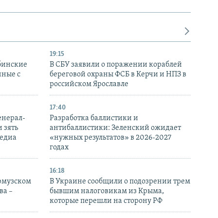
19:15
бинские
В СБУ заявили о поражении кораблей
нные с
береговой охраны ФСБ в Керчи и НПЗ в
российском Ярославле
17:40
енерал-
Разработка баллистики и
 зять
антибаллистики: Зеленский ожидает
медиа
«нужных результатов» в 2026-2027
годах
16:18
Ормузском
В Украине сообщили о подозрении трем
ва –
бывшим налоговикам из Крыма,
которые перешли на сторону РФ