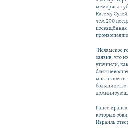
мемориала уб
Касему Сулей
чем 200 пост
посвящённая 
произошедшее
"Исламское г
заявив, что 
уточнили, ка
ближневосто
могла являть
большинство 
доминирующи
Ранее иранск
которых обви
Израиль отве