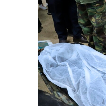
ПОБЕДИТЕЛЕЙ НЕ СУДЯТ?
КРЫМ.НЕПОКОРЕННЫЙ
ELIFBE
УКРАИНСКАЯ ПРОБЛЕМА КРЫМА