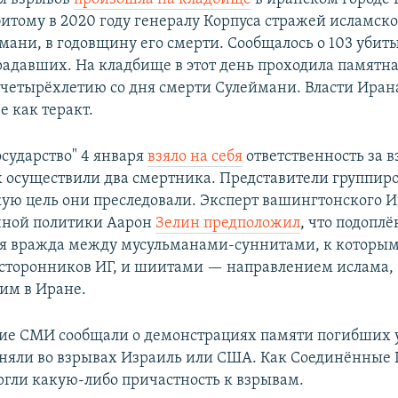
итому в 2020 году генералу Корпуса стражей исламск
мани, в годовщину его смерти. Сообщалось о 103 убиты
радавших. На кладбище в этот день проходила памятн
четырёхлетию со дня смерти Сулеймани. Власти Иран
 как теракт.
осударство" 4 января
взяло на себя
ответственность за 
их осуществили два смертника. Представители группир
кую цель они преследовали. Эксперт вашингтонского И
чной политики Аарон
Зелин предположил
, что подоплё
ся вражда между мусульманами-суннитами, к которым
сторонников ИГ, и шиитами — направлением ислама,
м в Иране.
ие СМИ сообщали о демонстрациях памяти погибших 
няли во взрывах Израиль или США. Как Соединённые 
ргли какую-либо причастность к взрывам.