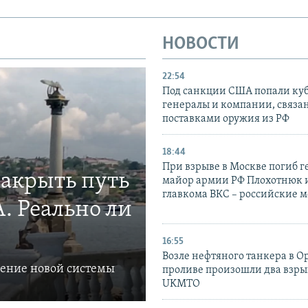
НОВОСТИ
22:54
Под санкции США попали ку
генералы и компании, связа
поставками оружия из РФ
18:44
При взрыве в Москве погиб г
закрыть путь
майор армии РФ Плохотнюк и
главкома ВКС – российские 
. Реально ли
16:55
Возле нефтяного танкера в 
ление новой системы
проливе произошли два взры
UKMTO