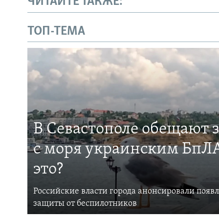
ЧИТАЙТЕ ТАКЖЕ:
ТОП-ТЕМА
В Севастополе обещают 
с моря украинским БпЛА
это?
Российские власти города анонсировали появ
защиты от беспилотников