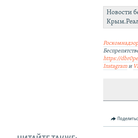
Новости б
Крым.Реа
Роскомнадзор
Беспрепятст
https://dbr0pe
Instagram
и
V
Поделить