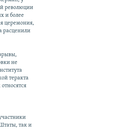
ой революции
х и более
ая церемония,
а расценили
взрывы,
овки не
нститута
кой теракта
 относятся
участники
Штаты, так и