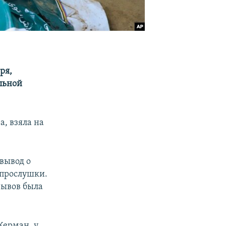
ря,
льной
, взяла на
вывод о
 прослушки.
рывов была
Керман, у