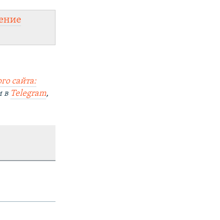
ение
го сайта:
и в
Telegram
,