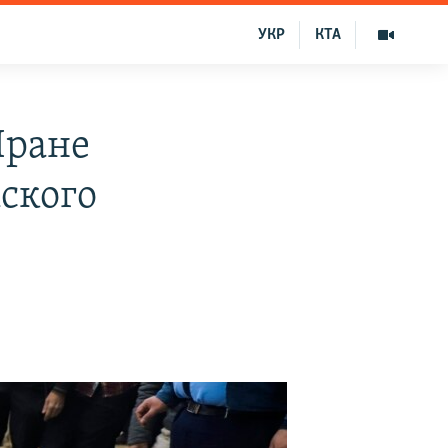
УКР
КТА
Иране
ского