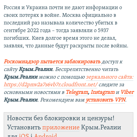
Россия и Украина почти не дают информации о
своих потерях в войне. Москва официально в
последний раз называла количество убитых в
сентябре 2022 года – тогда заявляли о 5937
погибших. Киев долгое время этого не делал,
заявляя, что данные будут раскрыты после войны.
Роскомнадзор пытается заблокировать
доступ к
сайту
Крым.Реалии
. Беспрепятственно читать
Крым.Реалии
можно с помощью
зеркального сайта:
https://d2pmv2a7s6vb7r.cloudfront.net/
следите за
основными новостями в
Telegram
,
Instagram
и
Viber
Крым.Реалии
. Рекомендуем вам
установить VPN
.
Новости без блокировки и цензуры!
Установить
приложение
Крым.Реалии
для
iOS
і
Android
.