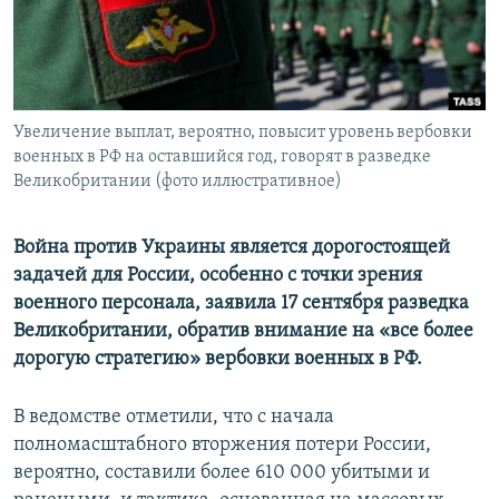
ПРИСОЕДИНЯЙТЕСЬ!
ПОБЕДИТЕЛЕЙ НЕ СУДЯТ?
КРЫМ.НЕПОКОРЕННЫЙ
ELIFBE
Увеличение выплат, вероятно, повысит уровень вербовки
УКРАИНСКАЯ ПРОБЛЕМА КРЫМА
военных в РФ на оставшийся год, говорят в разведке
Все сайты RFE/RL
Великобритании (фото иллюстративное)
Война против Украины является дорогостоящей
задачей для России, особенно с точки зрения
военного персонала, заявила 17 сентября разведка
Великобритании, обратив внимание на «все более
дорогую стратегию» вербовки военных в РФ.
В ведомстве отметили, что с начала
полномасштабного вторжения потери России,
вероятно, составили более 610 000 убитыми и