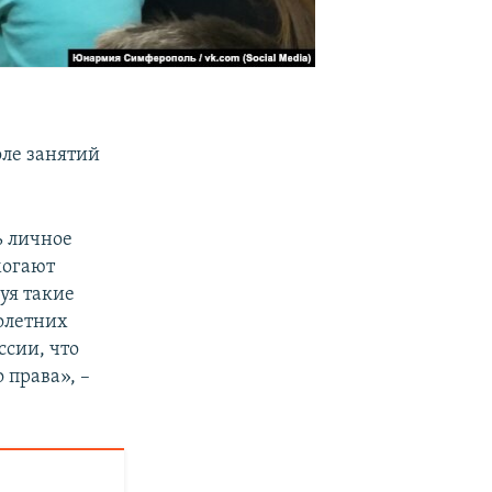
ле занятий
ь личное
могают
уя такие
олетних
ссии, что
права», –