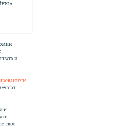
ойны»
армии
с
ашюта и
зированный
мечают
и и
ать
ло свое