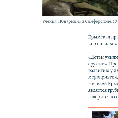
Учения «Юнармии» в Симферополе, 10 
Крымская пра
«по начально
«Детей учили
оружие». Про
развитию у д
мероприятия,
жителей Крым
является гру
говорится в 