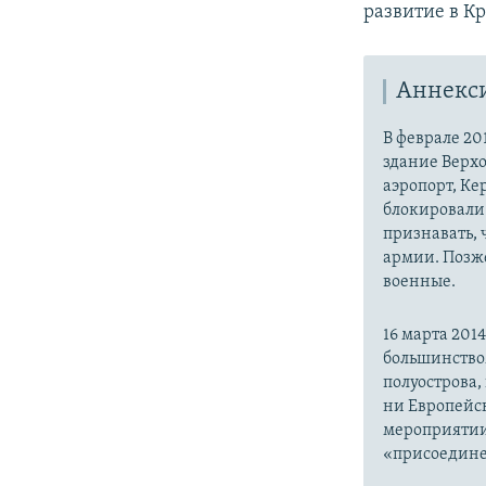
развитие в Кр
Аннекс
В феврале 20
здание Верх
аэропорт, Ке
блокировали 
признавать,
армии. Позже
военные.
16 марта 20
большинство
полуострова,
ни Европейск
мероприятии
«присоедине