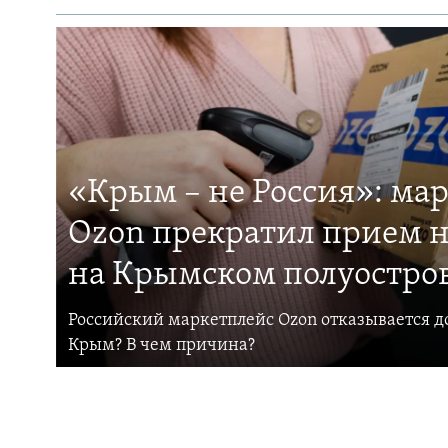
«Крым – не Россия»: ма
Ozon прекратил прием н
на Крымском полуостро
Российский маркетплейс Ozon отказывается до
Крым? В чем причина?