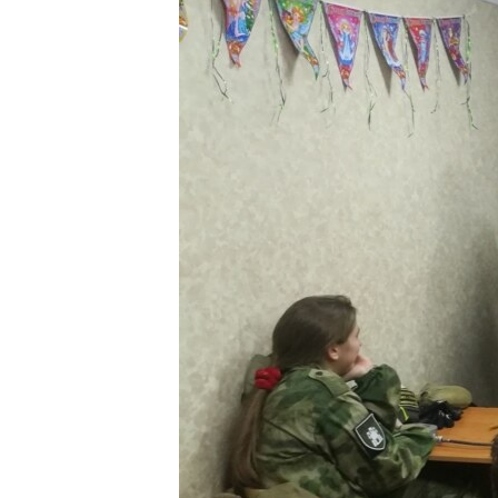
ПОБЕДИТЕЛЕЙ НЕ СУДЯТ?
КРЫМ.НЕПОКОРЕННЫЙ
ELIFBE
УКРАИНСКАЯ ПРОБЛЕМА КРЫМА