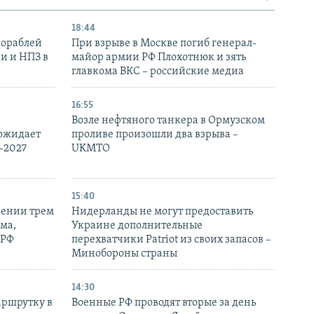
18:44
кораблей
При взрыве в Москве погиб генерал-
и и НПЗ в
майор армии РФ Плохотнюк и зять
главкома ВКС – российские медиа
16:55
Возле нефтяного танкера в Ормузском
 ожидает
проливе произошли два взрыва –
-2027
UKMTO
15:40
рении трем
Нидерланды не могут предоставить
ма,
Украине дополнительные
 РФ
перехватчики Patriot из своих запасов –
Минобороны страны
14:30
аршрутку в
Военные РФ проводят вторые за день