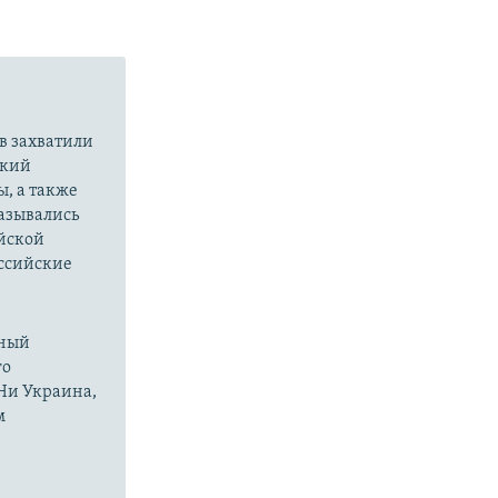
в захватили
ский
ы, а также
казывались
йской
оссийские
нный
го
 Ни Украина,
м