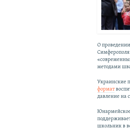
О проведении
Симферополя»
«современны
методами шва
Украинские 
формат
воспи
давление на 
Юнармейское
поддерживает
школьник в во