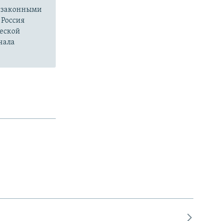
езаконными
 Россия
ческой
чала