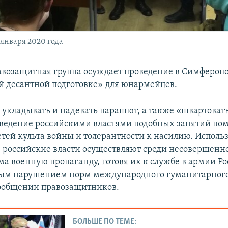
января 2020 года
возащитная группа осуждает проведение в Симферопо
й десантной подготовке» для юнармейцев.
 укладывать и надевать парашют, а также «швартоват
ведение российскими властями подобных занятий по
етей культа войны и толерантности к насилию. Использ
 российские власти осуществляют среди несовершенн
а военную пропаганду, готовя их к службе в армии Ро
бым нарушением норм международного гуманитарного 
сообщении правозащитников.
БОЛЬШЕ ПО ТЕМЕ: