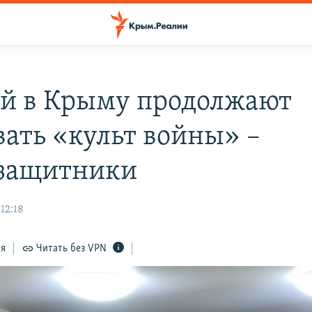
ей в Крыму продолжают
вать «культ войны» –
защитники
12:18
ся
Читать без VPN