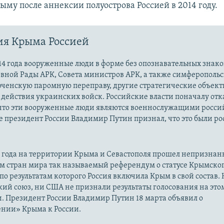
ыму после аннексии полуострова Россией в 2014 году.
ия Крыма Россией
14 года вооруженные люди в форме без опознавательных знако
овной Рады АРК, Совета министров АРК, а также симферополь
рченскую паромную переправу, другие стратегические объект
действия украинских войск. Российские власти поначалу от
 что эти вооруженные люди являются военнослужащими росси
 президент России Владимир Путин признал, что это были р
14 года на территории Крыма и Севастополя прошел непризна
м стран мира так называемый референдум о статусе Крымско
 по результатам которого Россия включила Крым в свой состав.
ий союз, ни США не признали результаты голосования на это
. Президент России Владимир Путин 18 марта объявил о
нии» Крыма к России.