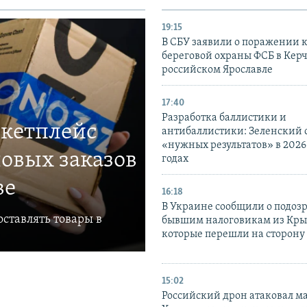
19:15
В СБУ заявили о поражении 
береговой охраны ФСБ в Керч
российском Ярославле
17:40
Разработка баллистики и
ркетплейс
антибаллистики: Зеленский
«нужных результатов» в 2026
овых заказов
годах
ве
16:18
В Украине сообщили о подоз
ставлять товары в
бывшим налоговикам из Кры
которые перешли на сторону
15:02
Российский дрон атаковал м