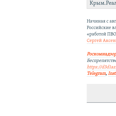
Крым.Реа
Начиная с ав
Российские в
«работой ПВО
Сергей Аксен
Роскомнадзор
Беспрепятств
https://d3d1az
Telegram
,
Ins