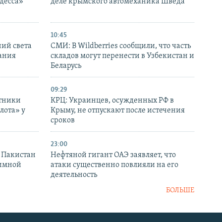
десса»
деле крымского автомеханика Шведа
10:45
ний света
СМИ: В Wildberries сообщили, что часть
ания
складов могут перенести в Узбекистан и
Беларусь
09:29
отники
КРЦ: Украинцев, осужденных РФ в
лота» у
Крыму, не отпускают после истечения
сроков
23:00
и Пакистан
Нефтяной гигант ОАЭ заявляет, что
аимной
атаки существенно повлияли на его
деятельность
БОЛЬШЕ