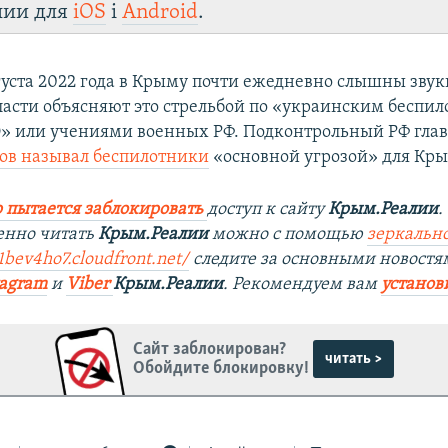
лии для
iOS
і
Android
.
густа 2022 года в Крыму почти ежедневно слышны звук
ласти объясняют это стрельбой по «украинским беспи
» или учениями военных РФ. Подконтрольный РФ гла
ов называл беспилотники
«основной угрозой» для Кры
 пытается заблокировать
доступ к сайту
Крым.Реалии
.
енно читать
Крым.Реалии
можно с помощью
зеркально
1bev4ho7.cloudfront.net/
следите за основными новостя
tagram
и
Viber
Крым.Реалии
. Рекомендуем вам
установ
Сайт заблокирован?
читать >
Обойдите блокировку!