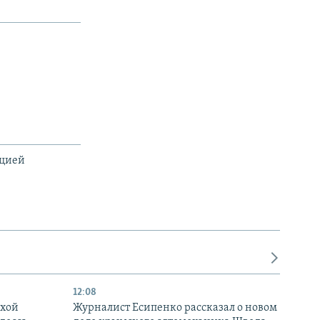
ацией
12:08
ухой
Журналист Есипенко рассказал о новом