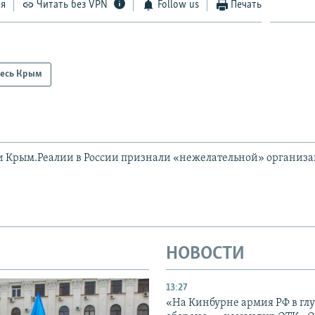
ся
Читать без VPN
Follow us
Печать
есь Крым
и Крым.Реалии в России признали «нежелательной» организ
НОВОСТИ
13:27
«На Кинбурне армия РФ в гл