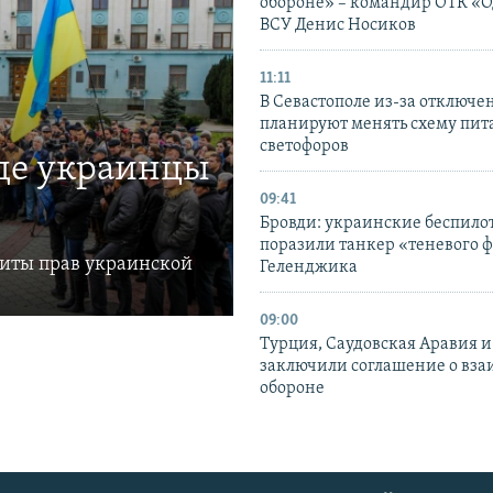
обороне» – командир ОТК «О
ВСУ Денис Носиков
11:11
В Севастополе из-за отключе
планируют менять схему пит
светофоров
где украинцы
09:41
Бровди: украинские беспил
поразили танкер «теневого ф
щиты прав украинской
Геленджика
09:00
Турция, Саудовская Аравия 
заключили соглашение о вз
обороне