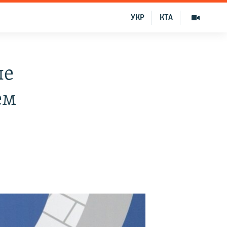
УКР
КТА
ые
ем