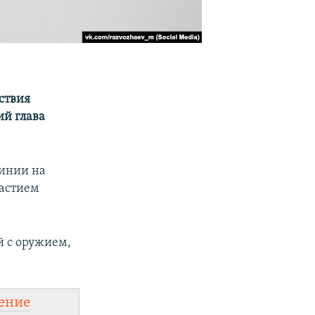
ствия
й глава
линии на
частием
й с оружием,
ение