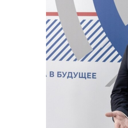
ПОБЕДИТЕЛЕЙ НЕ СУДЯТ?
КРЫМ.НЕПОКОРЕННЫЙ
ELIFBE
УКРАИНСКАЯ ПРОБЛЕМА КРЫМА