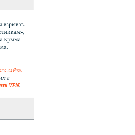
и взрывов.
лотникам»,
ва Крыма
ма.
го сайта:
ми в
ить VPN
.