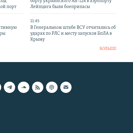
под
борту украинского Ан-124 в аэропорту
кой порт
Лейпцига были боеприпасы
11:45
ктивную
В Генеральном штабе ВСУ отчитались об
уры
ударах по РЛС и месту запусков БпЛА в
в
Крыму
БОЛЬШЕ