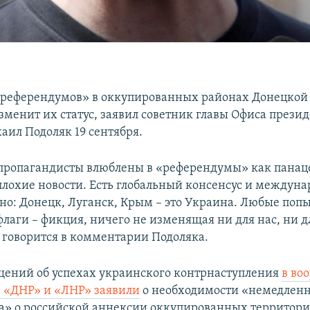
референдумов» в оккупированных районах Донецкой
зменит их статус, заявил советник главы Офиса прези
ил Подоляк 19 сентября.
пропагандисты влюблены в «референдумы» как панац
 плохие новости. Есть глобальный консенсус и междуна
но: Донецк, Луганск, Крым – это Украина. Любые поп
флаги – фикция, ничего не изменящая ни для нас, ни д
– говорится в комментарии Подоляка.
щений об успехах украинского контрнаступления
в во
 «ДНР» и «ЛНР» заявили
о необходимости «немедлен
» о российской аннексии оккупированных территор