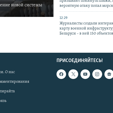
призывают покинуть пляжи, 
ление новой системы
вероятную атаку попал морс
12:29
Журналисты создали интера
карту военной инфраструкт
Беларуси – в ней 150 объекто
ПРИСОЕДИНЯЙТЕСЬ!
и. О нас
омментирования
опирайта
вязь