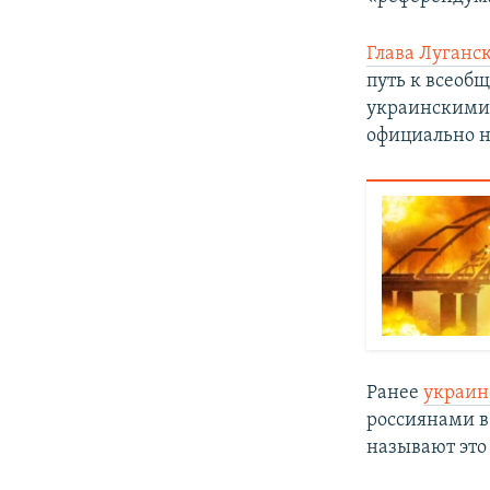
Глава Луганс
путь к всеоб
украинским
официально н
Ранее
украин
россиянами в
называют это