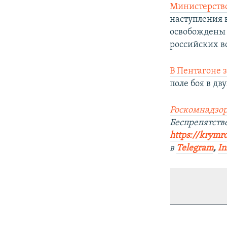
Министерство
наступления в
освобождены 
российских во
В Пентагоне 
поле боя в дв
Роскомнадзор
Беспрепятст
https://krymr
в
Telegram
,
In