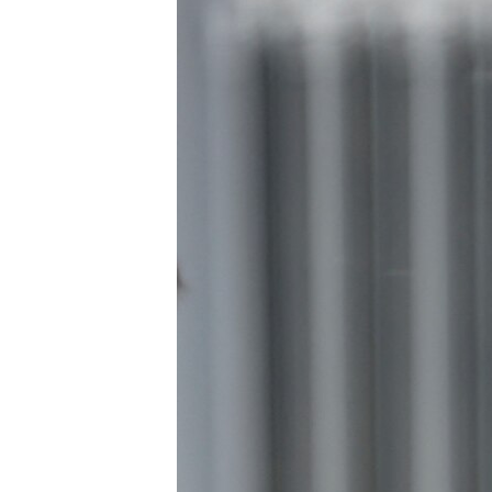
ПОБЕДИТЕЛЕЙ НЕ СУДЯТ?
КРЫМ.НЕПОКОРЕННЫЙ
ELIFBE
УКРАИНСКАЯ ПРОБЛЕМА КРЫМА