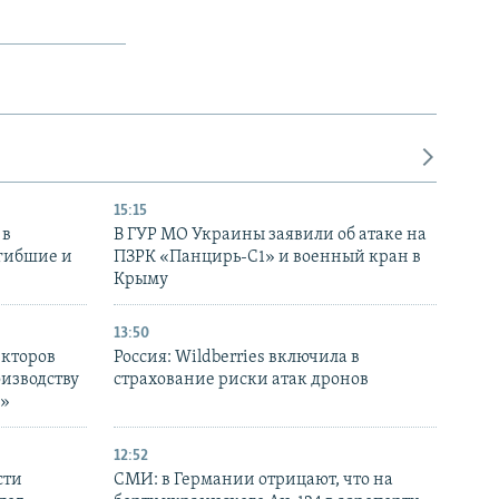
15:15
 в
В ГУР МО Украины заявили об атаке на
огибшие и
ПЗРК «Панцирь-С1» и военный кран в
Крыму
13:50
екторов
Россия: Wildberries включила в
оизводству
страхование риски атак дронов
р»
12:52
сти
СМИ: в Германии отрицают, что на