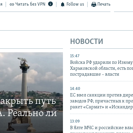
ся
Читать без VPN
Follow us
Печать
НОВОСТИ
15:47
Войска РФ ударили по Изюму
Харьковской области, есть п
пострадавшие – власти
14:40
ЕС ввел санкции против дир
закрыть путь
заводов РФ, причастных к пр
ракет «Сармат» и «Исканде
. Реально ли
13:09
В Ялте МЧС и российские вла