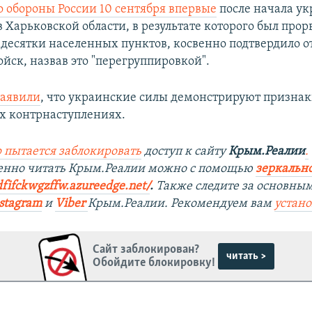
 обороны России 10 сентября впервые
после начала ук
 Харьковской области, в результате которого был прор
десятки населенных пунктов, косвенно подтвердило о
йск, назвав это "перегруппировкой".
заявили
, что украинские силы демонстрируют признак
ух контрнаступлениях.
 пытается заблокировать
доступ к сайту
Крым.Реалии
.
венно читать Крым.Реалии можно с помощью
зеркально
dfifckwgzffw.azureedge.net/
. ​
Также следите за основны
stagram
и
Viber
Крым.Реалии. Рекомендуем вам
устан
Сайт заблокирован?
читать >
Обойдите блокировку!