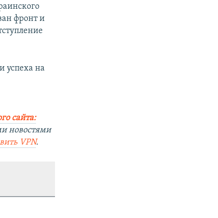
раинского
ван фронт и
тступление
и успеха на
го сайта:
ми новостями
овить
VPN
.