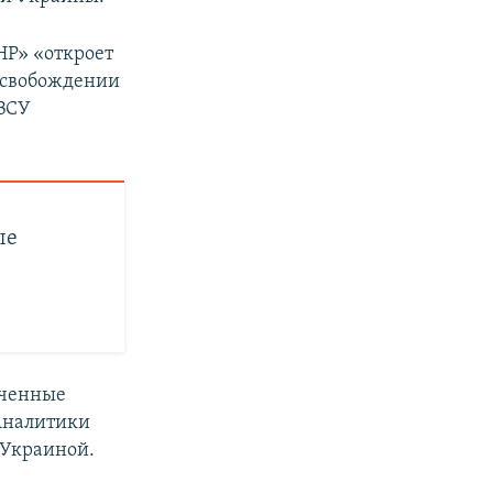
НР» «откроет
 освобождении
 ВСУ
ые
аченные
 Аналитики
 Украиной.