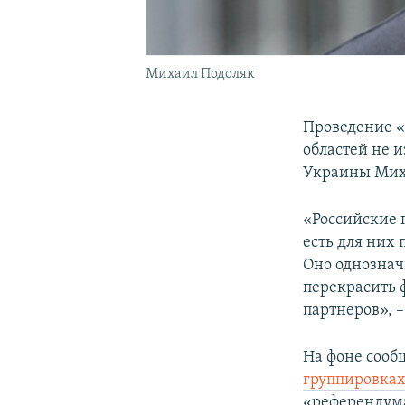
Михаил Подоляк
Проведение «
областей не и
Украины Миха
«Российские 
есть для них
Оно однознач
перекрасить 
партнеров», 
На фоне сооб
группировках
«референдума