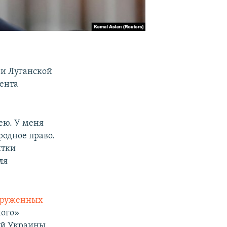
 и Луганской
дента
ею. У меня
родное право.
ытки
ля
оруженных
ного»
ий Украины.