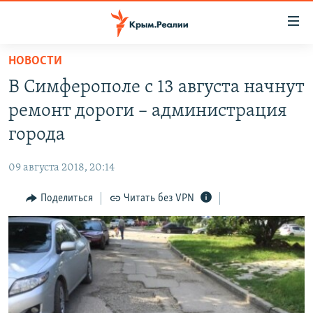
Доступность
ссылки
Вернуться
НОВОСТИ
к
НОВОСТИ
В Симферополе с 13 августа начнут
основному
СПЕЦПРОЕКТЫ
содержанию
ремонт дороги – администрация
ВОДА
Вернутся
ГРУЗ 200
города
к
ИСТОРИЯ
КАРТА ВОЕННЫХ ОБЪЕКТОВ КРЫМА
главной
09 августа 2018, 20:14
ЕЩЕ
11 ЛЕТ ОККУПАЦИИ КРЫМА. 11 ИСТОРИЙ СОПРОТИВЛЕНИЯ
навигации
Вернутся
Поделиться
Читать без VPN
РАДІО СВОБОДА
ИНТЕРАКТИВ
к
КАК ОБОЙТИ БЛОКИРОВКУ
ИНФОГРАФИКА
поиску
ТЕЛЕПРОЕКТ КРЫМ.РЕАЛИИ
Українською
СОВЕТЫ ПРАВОЗАЩИТНИКОВ
Qırımtatar
ПРОПАВШИЕ БЕЗ ВЕСТИ