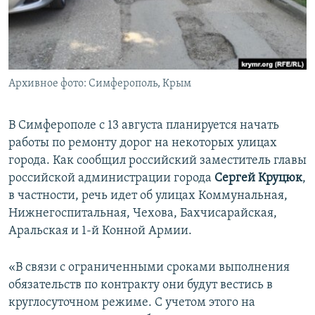
ПРИСОЕДИНЯЙТЕСЬ!
ПОБЕДИТЕЛЕЙ НЕ СУДЯТ?
КРЫМ.НЕПОКОРЕННЫЙ
ELIFBE
Архивное фото: Симферополь, Крым
УКРАИНСКАЯ ПРОБЛЕМА КРЫМА
Все сайты RFE/RL
В Симферополе с 13 августа планируется начать
работы по ремонту дорог на некоторых улицах
города. Как сообщил российский заместитель главы
российской администрации города
Сергей Круцюк
,
в частности, речь идет об улицах Коммунальная,
Нижнегоспитальная, Чехова, Бахчисарайская,
Аральская и 1-й Конной Армии.
«В связи с ограниченными сроками выполнения
обязательств по контракту они будут вестись в
круглосуточном режиме. С учетом этого на