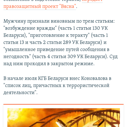
ПРИСОЕДИНЯЙТЕСЬ!
ПОБЕДИТЕЛЕЙ НЕ СУДЯТ?
правозащитный проект "Вясна"
.
КРЫМ.НЕПОКОРЕННЫЙ
Мужчину признали виновным по трем статьям:
ELIFBE
"возбуждение вражды" (часть 1 статьи 130 УК
Беларуси), "приготовление к теракту" (часть 1
УКРАИНСКАЯ ПРОБЛЕМА КРЫМА
статьи 13 и часть 2 статьи 289 УК Беларуси) и
Все сайты RFE/RL
"умышленное приведение путей сообщения в
негодность" (часть 4 статьи 309 УК Беларуси). Суд
над ним проходил в закрытом режиме.
В начале июля КГБ Беларуси внес Коновалова в
"список лиц, причастных к террористической
деятельности".