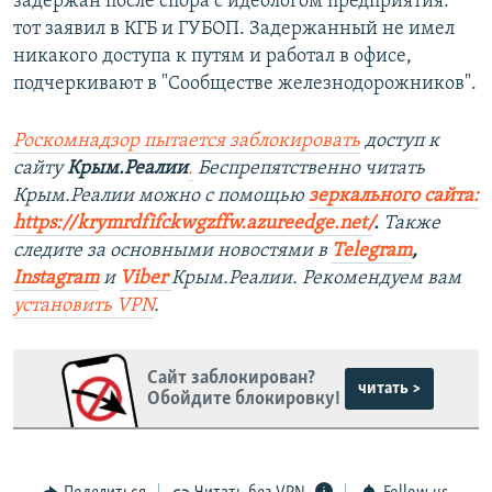
задержан после спора с идеологом предприятия:
тот заявил в КГБ и ГУБОП. Задержанный не имел
никакого доступа к путям и работал в офисе,
подчеркивают в "Сообществе железнодорожников".
Роскомнадзор пытается заблокировать
доступ к
сайту
Крым.Реалии
.
Беспрепятственно читать
Крым.Реалии можно с помощью
зеркального сайта:
https://krymrdfifckwgzffw.azureedge.net/
. ​
Также
следите за основными новостями в
Telegram
,
Instagram
и
Viber
Крым.Реалии. Рекомендуем вам
установить
VPN
.
Сайт заблокирован?
читать >
Обойдите блокировку!