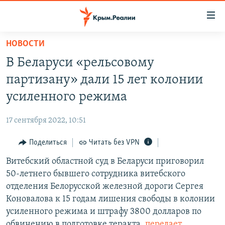
Доступность
ссылки
Вернуться
НОВОСТИ
к
НОВОСТИ
В Беларуси «рельсовому
основному
СПЕЦПРОЕКТЫ
содержанию
партизану» дали 15 лет колонии
ВОДА
Вернутся
ГРУЗ 200
усиленного режима
к
ИСТОРИЯ
КАРТА ВОЕННЫХ ОБЪЕКТОВ КРЫМА
главной
17 сентября 2022, 10:51
ЕЩЕ
11 ЛЕТ ОККУПАЦИИ КРЫМА. 11 ИСТОРИЙ СОПРОТИВЛЕНИЯ
навигации
Вернутся
Поделиться
Читать без VPN
РАДІО СВОБОДА
ИНТЕРАКТИВ
к
Витебский областной суд в Беларуси приговорил
КАК ОБОЙТИ БЛОКИРОВКУ
ИНФОГРАФИКА
поиску
50-летнего бывшего сотрудника витебского
ТЕЛЕПРОЕКТ КРЫМ.РЕАЛИИ
отделения Белорусской железной дороги Сергея
Українською
Коновалова к 15 годам лишения свободы в колонии
СОВЕТЫ ПРАВОЗАЩИТНИКОВ
Qırımtatar
усиленного режима и штрафу 3800 долларов по
ПРОПАВШИЕ БЕЗ ВЕСТИ
обвинению в подготовке теракта,
передает