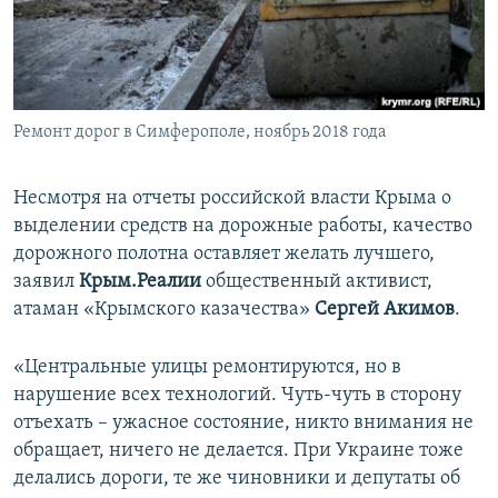
ПРИСОЕДИНЯЙТЕСЬ!
ПОБЕДИТЕЛЕЙ НЕ СУДЯТ?
КРЫМ.НЕПОКОРЕННЫЙ
ELIFBE
Ремонт дорог в Симферополе, ноябрь 2018 года
УКРАИНСКАЯ ПРОБЛЕМА КРЫМА
Все сайты RFE/RL
Несмотря на отчеты российской власти Крыма о
выделении средств на дорожные работы, качество
дорожного полотна оставляет желать лучшего,
заявил
Крым.Реалии
общественный активист,
атаман «Крымского казачества»
Сергей Акимов
.
«Центральные улицы ремонтируются, но в
нарушение всех технологий. Чуть-чуть в сторону
отъехать – ужасное состояние, никто внимания не
обращает, ничего не делается. При Украине тоже
делались дороги, те же чиновники и депутаты об