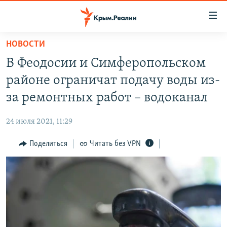
Доступность
ссылки
Вернуться
НОВОСТИ
к
НОВОСТИ
В Феодосии и Симферопольском
основному
СПЕЦПРОЕКТЫ
содержанию
районе ограничат подачу воды из-
ВОДА
Вернутся
ГРУЗ 200
за ремонтных работ – водоканал
к
ИСТОРИЯ
КАРТА ВОЕННЫХ ОБЪЕКТОВ КРЫМА
главной
24 июля 2021, 11:29
ЕЩЕ
11 ЛЕТ ОККУПАЦИИ КРЫМА. 11 ИСТОРИЙ СОПРОТИВЛЕНИЯ
навигации
Вернутся
Поделиться
Читать без VPN
РАДІО СВОБОДА
ИНТЕРАКТИВ
к
КАК ОБОЙТИ БЛОКИРОВКУ
ИНФОГРАФИКА
поиску
ТЕЛЕПРОЕКТ КРЫМ.РЕАЛИИ
Українською
СОВЕТЫ ПРАВОЗАЩИТНИКОВ
Qırımtatar
ПРОПАВШИЕ БЕЗ ВЕСТИ