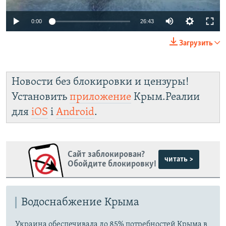
Auto
0:00
26:43
240p
Загрузить
360p
Auto
240p
360p
480p
480p
Новости без блокировки и цензуры!
720p
720p
1080p
Установить
приложение
Крым.Реалии
1080p
для
iOS
і
Android
.
Сайт заблокирован?
читать >
Обойдите блокировку!
Водоснабжение Крыма
Украина обеспечивала до 85% потребностей Крыма в