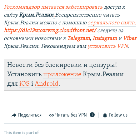
Роскомнадзор пытается заблокировать
доступ к
сайту
Крым.Реалии
.
Беспрепятственно читать
Крым.Реалии можно с помощью
зеркального сайта:
https://d1c13vcozrvrng.cloudfront.net/
следите за
основными новостями в
Telegram
,
Instagram
и
Viber
Крым.Реалии. Рекомендуем вам
установить VPN
.
Новости без блокировки и цензуры!
Установить
приложение
Крым.Реалии
для
iOS
і
Android
.
Поделиться
Читать без VPN
Follow us
This item is part of