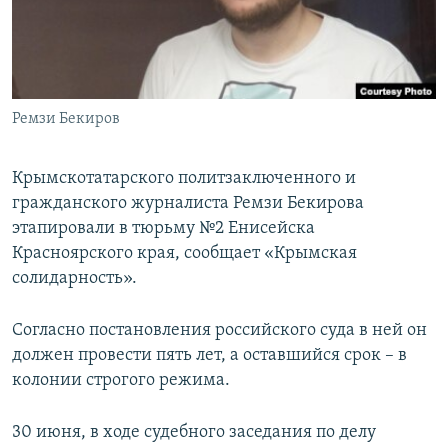
ПРИСОЕДИНЯЙТЕСЬ!
ПОБЕДИТЕЛЕЙ НЕ СУДЯТ?
КРЫМ.НЕПОКОРЕННЫЙ
ELIFBE
Ремзи Бекиров
УКРАИНСКАЯ ПРОБЛЕМА КРЫМА
Все сайты RFE/RL
Крымскотатарского политзаключенного и
гражданского журналиста Ремзи Бекирова
этапировали в тюрьму №2 Енисейска
Красноярского края, сообщает «Крымская
солидарность».
Согласно постановления российского суда в ней он
должен провести пять лет, а оставшийся срок – в
колонии строгого режима.
30 июня, в ходе судебного заседания по делу