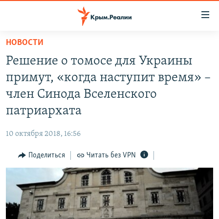
Доступность
ссылки
Вернуться
НОВОСТИ
к
НОВОСТИ
Решение о томосе для Украины
основному
СПЕЦПРОЕКТЫ
содержанию
примут, «когда наступит время» –
ВОДА
Вернутся
ГРУЗ 200
член Синода Вселенского
к
ИСТОРИЯ
КАРТА ВОЕННЫХ ОБЪЕКТОВ КРЫМА
патриархата
главной
ЕЩЕ
11 ЛЕТ ОККУПАЦИИ КРЫМА. 11 ИСТОРИЙ СОПРОТИВЛЕНИЯ
навигации
10 октября 2018, 16:56
Вернутся
РАДІО СВОБОДА
ИНТЕРАКТИВ
к
Поделиться
Читать без VPN
КАК ОБОЙТИ БЛОКИРОВКУ
ИНФОГРАФИКА
поиску
ТЕЛЕПРОЕКТ КРЫМ.РЕАЛИИ
Українською
СОВЕТЫ ПРАВОЗАЩИТНИКОВ
Qırımtatar
ПРОПАВШИЕ БЕЗ ВЕСТИ