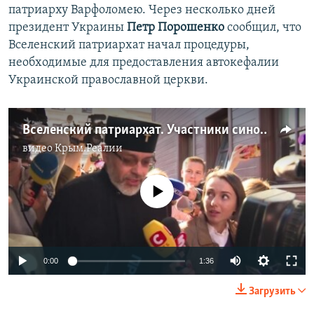
патриарху Варфоломею. Через несколько дней
президент Украины
Петр Порошенко
сообщил, что
Вселенский патриархат начал процедуры,
необходимые для предоставления автокефалии
Украинской православной церкви.
Вселенский патриархат. Участники синода о томосе для Украины (видео)
видео
Крым.Реалии
No media source currently available
0:00
1:36
Загрузить