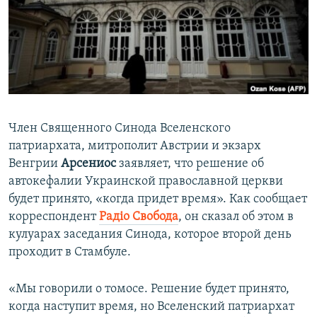
ПРИСОЕДИНЯЙТЕСЬ!
ПОБЕДИТЕЛЕЙ НЕ СУДЯТ?
КРЫМ.НЕПОКОРЕННЫЙ
ELIFBE
УКРАИНСКАЯ ПРОБЛЕМА КРЫМА
Все сайты RFE/RL
Член Священного Синода Вселенского
патриархата, митрополит Австрии и экзарх
Венгрии
Арсениос
заявляет, что решение об
автокефалии Украинской православной церкви
будет принято, «когда придет время». Как сообщает
корреспондент
Радіо Свобода
, он сказал об этом в
кулуарах заседания Синода, которое второй день
проходит в Стамбуле.
«Мы говорили о томосе. Решение будет принято,
когда наступит время, но Вселенский патриархат