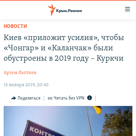
Доступность
ссылки
Вернуться
НОВОСТИ
к
НОВОСТИ
Киев «приложит усилия», чтобы
основному
СПЕЦПРОЕКТЫ
содержанию
«Чонгар» и «Каланчак» были
ВОДА
Вернутся
ГРУЗ 200
обустроены в 2019 году – Куркчи
к
ИСТОРИЯ
КАРТА ВОЕННЫХ ОБЪЕКТОВ КРЫМА
главной
Артем Лаптиев
ЕЩЕ
11 ЛЕТ ОККУПАЦИИ КРЫМА. 11 ИСТОРИЙ СОПРОТИВЛЕНИЯ
навигации
Вернутся
15 января 2019, 20:43
РАДІО СВОБОДА
ИНТЕРАКТИВ
к
КАК ОБОЙТИ БЛОКИРОВКУ
ИНФОГРАФИКА
Поделиться
Читать без VPN
поиску
ТЕЛЕПРОЕКТ КРЫМ.РЕАЛИИ
Українською
СОВЕТЫ ПРАВОЗАЩИТНИКОВ
Qırımtatar
ПРОПАВШИЕ БЕЗ ВЕСТИ