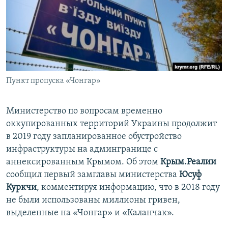
ПРИСОЕДИНЯЙТЕСЬ!
ПОБЕДИТЕЛЕЙ НЕ СУДЯТ?
КРЫМ.НЕПОКОРЕННЫЙ
ELIFBE
УКРАИНСКАЯ ПРОБЛЕМА КРЫМА
Все сайты RFE/RL
Пункт пропуска «Чонгар»
Министерство по вопросам временно
оккупированных территорий Украины продолжит
в 2019 году запланированное обустройство
инфраструктуры на админгранице с
аннексированным Крымом. Об этом
Крым.Реалии
сообщил первый замглавы министерства
Юсуф
Куркчи
, комментируя информацию, что в 2018 году
не были использованы миллионы гривен,
выделенные на «Чонгар» и «Каланчак».