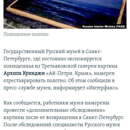
ПРИСОЕДИНЯЙТЕСЬ!
ПОБЕДИТЕЛЕЙ НЕ СУДЯТ?
КРЫМ.НЕПОКОРЕННЫЙ
ELIFBE
Похищенное полотно
УКРАИНСКАЯ ПРОБЛЕМА КРЫМА
Все сайты RFE/RL
Государственный Русский музей в Санкт-
Петербурге, где постоянно экспонируется
похищенная из Третьяковской галереи картина
Архипа Куинджи
«Ай-Петри. Крым», намерен
отреставрировать полотно. Об этом сообщили в
пресс-службе музея, информирует «Интерфакс».
Как сообщается, работники музея намерены
провести «дополнительные обследования»
картины после ее возвращения в Санкт-Петербург.
После обследований специалисты Русского музея