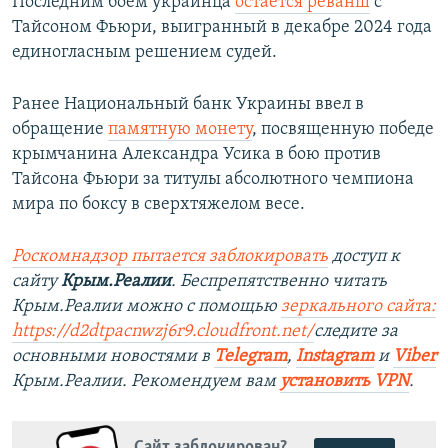
Последним боем украинца
остается реванш
с
Тайсоном Фьюри, выигранный в декабре 2024 года
единогласным решением судей.
Ранее Национальный банк Украины ввел в
обращение
памятную монету
, посвященную победе
крымчанина Александра Усика в бою против
Тайсона Фьюри за титулы абсолютного чемпиона
мира по боксу в сверхтяжелом весе.
Роскомнадзор пытается заблокировать
доступ к
сайту
Крым.Реалии
. Беспрепятственно читать
Крым.Реалии можно с помощью
зеркального сайта:
https://d2dtpacnwzj6r9.cloudfront.net/
следите за
основными новостями в
Telegram
,
Instagram
и
Viber
Крым.Реалии. Рекомендуем вам
установить VPN
.
Сайт заблокирован?