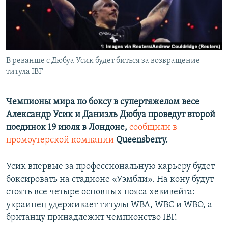
ПРИСОЕДИНЯЙТЕСЬ!
ПОБЕДИТЕЛЕЙ НЕ СУДЯТ?
КРЫМ.НЕПОКОРЕННЫЙ
ELIFBE
В реванше с Дюбуа Усик будет биться за возвращение
УКРАИНСКАЯ ПРОБЛЕМА КРЫМА
титула IBF
Все сайты RFE/RL
Чемпионы мира по боксу в супертяжелом весе
Александр Усик и Даниэль Дюбуа проведут второй
поединок 19 июля в Лондоне,
сообщили в
промоутерской компании
Queensberry.
Усик впервые за профессиональную карьеру будет
боксировать на стадионе «Уэмбли». На кону будут
стоять все четыре основных пояса хевивейта:
украинец удерживает титулы WBA, WBC и WBO, а
британцу принадлежит чемпионство IBF.