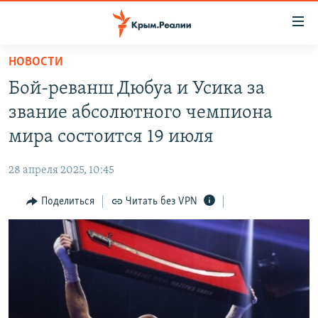
Доступность
ссылки
Вернуться
НОВОСТИ
к
НОВОСТИ
Бой-реванш Дюбуа и Усика за
основному
СПЕЦПРОЕКТЫ
содержанию
звание абсолютного чемпиона
ВОДА
Вернутся
ГРУЗ 200
мира состоится 19 июля
к
ИСТОРИЯ
КАРТА ВОЕННЫХ ОБЪЕКТОВ КРЫМА
главной
28 апреля 2025, 10:45
ЕЩЕ
11 ЛЕТ ОККУПАЦИИ КРЫМА. 11 ИСТОРИЙ СОПРОТИВЛЕНИЯ
навигации
Вернутся
Поделиться
Читать без VPN
РАДІО СВОБОДА
ИНТЕРАКТИВ
к
КАК ОБОЙТИ БЛОКИРОВКУ
ИНФОГРАФИКА
поиску
ТЕЛЕПРОЕКТ КРЫМ.РЕАЛИИ
Українською
СОВЕТЫ ПРАВОЗАЩИТНИКОВ
Qırımtatar
ПРОПАВШИЕ БЕЗ ВЕСТИ