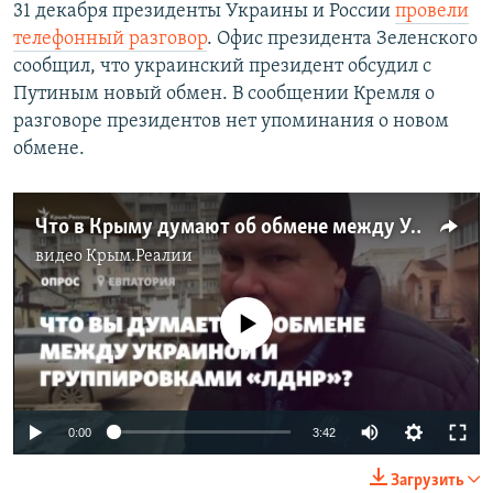
31 декабря президенты Украины и России
провели
телефонный разговор
. Офис президента Зеленского
сообщил, что украинский президент обсудил с
Путиным новый обмен. В сообщении Кремля о
разговоре президентов нет упоминания о новом
обмене.
Что в Крыму думают об обмене между Украиной и группировками «ЛДНР» (видео)
видео
Крым.Реалии
No media source currently available
0:00
3:42
Загрузить