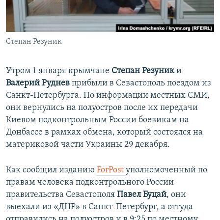
ПРИСОЕДИНЯЙТЕСЬ!
ПОБЕДИТЕЛЕЙ НЕ СУДЯТ?
КРЫМ.НЕПОКОРЕННЫЙ
Степан Резуник
ELIFBE
УКРАИНСКАЯ ПРОБЛЕМА КРЫМА
Утром 1 января крымчане
Степан Резуник
и
Все сайты RFE/RL
Валерий
Руднев
прибыли в Севастополь поездом из
Санкт-Петербурга. По информации местных СМИ,
они вернулись на полуостров после их передачи
Киевом подконтрольным России боевикам на
Донбассе в рамках обмена, который состоялся на
материковой части Украины 29 декабря.
Как сообщил изданию
ForPost
уполномоченный по
правам человека подконтрольного России
правительства Севастополя
Павел Буцай
, они
выехали из «ДНР» в Санкт-Петербург, а оттуда
отправились на полуостров и в 9:25 по местному