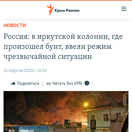
Доступность
ссылки
Вернуться
НОВОСТИ
к
НОВОСТИ
Россия: в иркутской колонии, где
основному
СПЕЦПРОЕКТЫ
содержанию
произошел бунт, ввели режим
ВОДА
Вернутся
ГРУЗ 200
чрезвычайной ситуации
к
ИСТОРИЯ
КАРТА ВОЕННЫХ ОБЪЕКТОВ КРЫМА
главной
12 апреля 2020, 13:53
ЕЩЕ
11 ЛЕТ ОККУПАЦИИ КРЫМА. 11 ИСТОРИЙ СОПРОТИВЛЕНИЯ
навигации
Вернутся
Поделиться
Читать без VPN
РАДІО СВОБОДА
ИНТЕРАКТИВ
к
КАК ОБОЙТИ БЛОКИРОВКУ
ИНФОГРАФИКА
поиску
ТЕЛЕПРОЕКТ КРЫМ.РЕАЛИИ
Українською
СОВЕТЫ ПРАВОЗАЩИТНИКОВ
Qırımtatar
ПРОПАВШИЕ БЕЗ ВЕСТИ