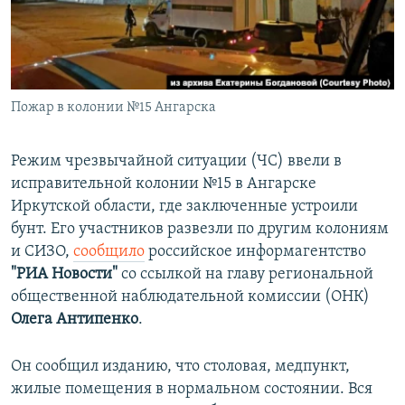
ПРИСОЕДИНЯЙТЕСЬ!
ПОБЕДИТЕЛЕЙ НЕ СУДЯТ?
КРЫМ.НЕПОКОРЕННЫЙ
ELIFBE
Пожар в колонии №15 Ангарска
УКРАИНСКАЯ ПРОБЛЕМА КРЫМА
Все сайты RFE/RL
Режим чрезвычайной ситуации (ЧС) ввели в
исправительной колонии №15 в Ангарске
Иркутской области, где заключенные устроили
бунт. Его участников развезли по другим колониям
и СИЗО,
сообщило
российское информагентство
"РИА Новости"
со ссылкой на главу региональной
общественной наблюдательной комиссии (ОНК)
Олега Антипенко
.
Он сообщил изданию, что столовая, медпункт,
жилые помещения в нормальном состоянии. Вся