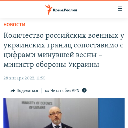
Доступность
ссылки
Вернуться
НОВОСТИ
к
НОВОСТИ
Количество российских военных у
основному
СПЕЦПРОЕКТЫ
содержанию
украинских границ сопоставимо с
ВОДА
Вернутся
ГРУЗ 200
цифрами минувшей весны –
к
ИСТОРИЯ
КАРТА ВОЕННЫХ ОБЪЕКТОВ КРЫМА
министр обороны Украины
главной
ЕЩЕ
11 ЛЕТ ОККУПАЦИИ КРЫМА. 11 ИСТОРИЙ СОПРОТИВЛЕНИЯ
навигации
28 января 2022, 11:55
Вернутся
РАДІО СВОБОДА
ИНТЕРАКТИВ
к
Поделиться
Читать без VPN
КАК ОБОЙТИ БЛОКИРОВКУ
ИНФОГРАФИКА
поиску
ТЕЛЕПРОЕКТ КРЫМ.РЕАЛИИ
Українською
СОВЕТЫ ПРАВОЗАЩИТНИКОВ
Qırımtatar
ПРОПАВШИЕ БЕЗ ВЕСТИ