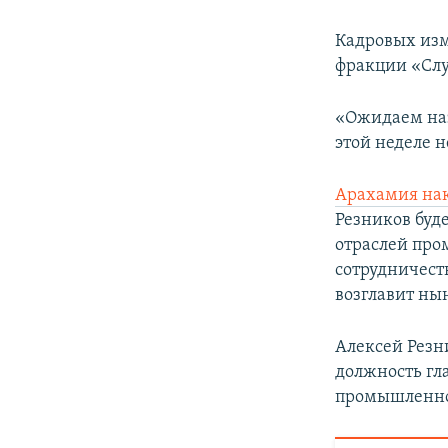
Кадровых изме
фракции «Слу
«Ожидаем наз
этой неделе н
Арахамия нак
Резников буд
отраслей пр
сотрудничест
возглавит ны
Алексей Резн
должность гл
промышленнос