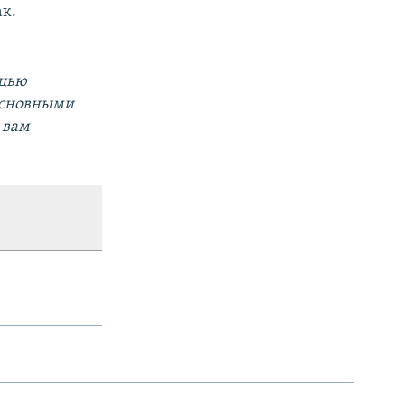
к.
ощью
основными
 вам