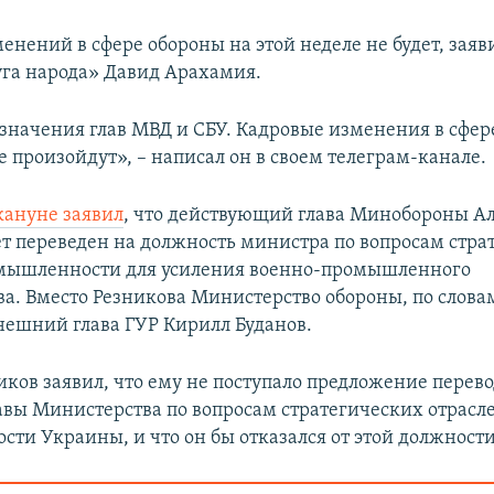
нений в сфере обороны на этой неделе не будет, заяв
га народа» Давид Арахамия.
начения глав МВД и СБУ. Кадровые изменения в сфер
е произойдут», – написал он в своем телеграм-канале.
ануне заявил
, что действующий глава Минобороны А
ет переведен на должность министра по вопросам стра
омышленности для усиления военно-промышленного
ва. Вместо Резникова Министерство обороны, по слов
нешний глава ГУР Кирилл Буданов.
иков заявил, что ему не поступало предложение перево
авы Министерства по вопросам стратегических отрасл
ти Украины, и что он бы отказался от этой должности