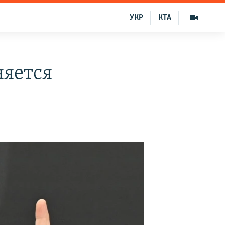
УКР
КТА
няется