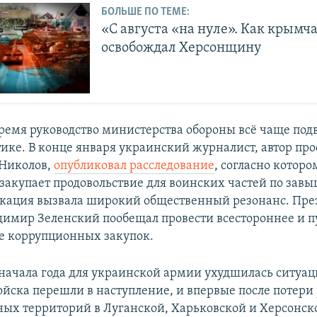
БОЛЬШЕ ПО ТЕМЕ:
«С августа «на нуле». Как крымч
освобождал Херсонщину
время руководство министерства обороны всё чаще подв
ике. В конце января украинский журналист, автор про
 Николов,
опубликовал расследование
, согласно которо
акупает продовольствие для воинских частей по за
кация вызвала широкий общественный резонанс. Пре
имир Зеленский пообещал провести всестороннее и 
е коррупционных закупок.
с начала года для украинской армии ухудшилась ситуац
ойска перешли в наступление, и впервые после потери
ых территорий в Луганской, Харьковской и Херсонск