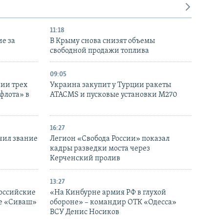
11:18
е за
В Крыму снова снизят объемы
свободной продажи топлива
09:05
нии трех
Украина закупит у Турции ракеты
флота» в
ATACMS и пусковые установки M270
16:27
чил звание
Легион «Свобода России» показал
кадры разведки моста через
Керченский пролив
13:27
оссийские
«На Кинбурне армия РФ в глухой
ке «Сиваш»
обороне» – командир ОТК «Одесса»
ВСУ Денис Носиков