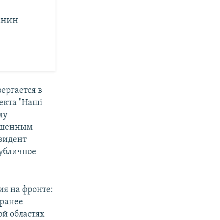
анин
ергается в
екта "Наші
му
вышенным
зидент
публичное
ия на фронте:
 ранее
ой областях