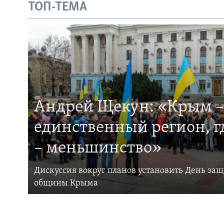
ТОП-ТЕМА
Андрей Щекун: «Крым –
единственный регион, 
– меньшинство»
Дискуссия вокруг планов установить День за
общины Крыма