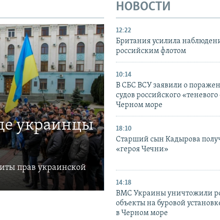
НОВОСТИ
12:22
Британия усилила наблюдени
российским флотом
10:14
В СБС ВСУ заявили о пораже
судов российского «теневого 
Черном море
где украинцы
18:10
Старший сын Кадырова полу
«героя Чечни»
щиты прав украинской
14:18
ВМС Украины уничтожили р
объекты на буровой установ
в Черном море