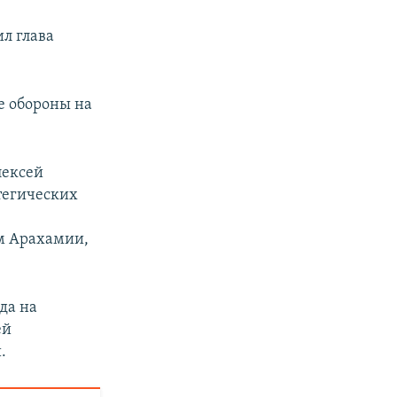
ил глава
е обороны на
лексей
тегических
ам Арахамии,
да на
ей
.