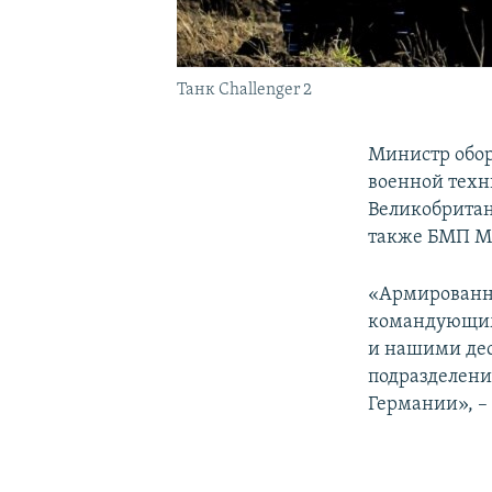
Танк Challenger 2
Министр обор
военной техн
Великобритан
также БМП Ma
«Армированны
командующим
и нашими дес
подразделения
Германии», – 