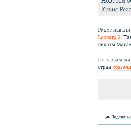
Новости б
Крым.Реа
Ранее издани
Leopard 2
. П
пехоты Marde
По словам ми
стран
обязали
Поделить