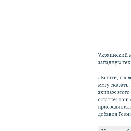
Украинский м
западную тех
«Кстати, пос
могу сказать,
экипаж этого 
остатке: наш
присоединилс
добавил Резн