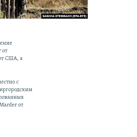
нение
 от
от США, а
естно с
иргородским
ированных
Marder от