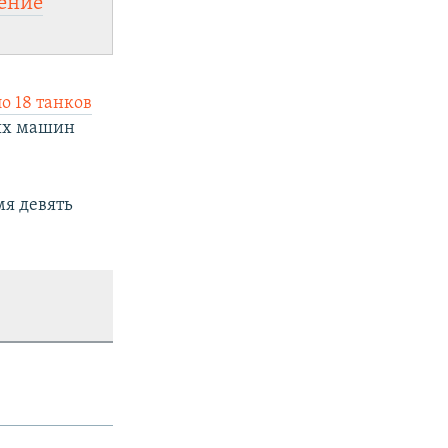
ение
о 18 танков
вых машин
мя девять