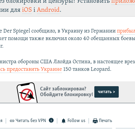
ез блокировки и цензуры! Установить
прилож
лии для
iOS
і
Android
.
е Der Spiegel сообщило, в Украину из Германии
прибыл
акет помощи также включил около 40 обещанных бое
r.
нистра обороны США Ллойда Остина, в настоящее вре
сь предоставить Украине
150 танков Leopard.
Сайт заблокирован?
читать >
Обойдите блокировку!
ся
Читать без VPN
Follow us
Печать