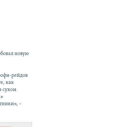
обовал новую
трофи-рейдов
е, как
в сухом
м»
тники», –