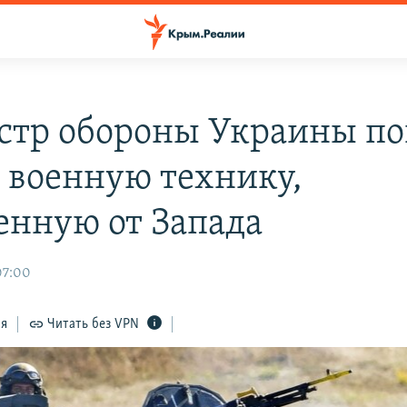
тр обороны Украины по
 военную технику,
енную от Запада
07:00
ся
Читать без VPN