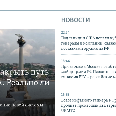
НОВОСТИ
22:54
Под санкции США попали ку
генералы и компании, связа
поставками оружия из РФ
18:44
При взрыве в Москве погиб г
закрыть путь
майор армии РФ Плохотнюк и
главкома ВКС – российские 
. Реально ли
16:55
Возле нефтяного танкера в 
ление новой системы
проливе произошли два взры
UKMTO