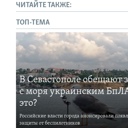
ЧИТАЙТЕ ТАКЖЕ:
ТОП-ТЕМА
В Севастополе обещают 
с моря украинским БпЛА
это?
Российские власти города анонсировали появ
защиты от беспилотников