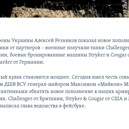
оны Украины Алексей Резников показал новое попол
ики от партнеров – военные получили танки Challenger
ии, боевые бронированные машины Stryker и Cougar 
rder от Германии.
й кулак становится мощнее. Сегодня имел честь совм
 ДШВ ВСУ генерал-майором Максимом «Майком» М
антниками обкатать новое пополнение в наших арм
х. Challenger от Британии, Stryker & Cougar от США и 
написал глава ведомства в фейсбуке.