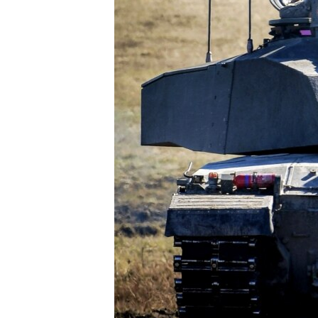
ПОБЕДИТЕЛЕЙ НЕ СУДЯТ?
КРЫМ.НЕПОКОРЕННЫЙ
ELIFBE
УКРАИНСКАЯ ПРОБЛЕМА КРЫМА