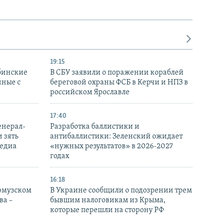
19:15
бинские
В СБУ заявили о поражении кораблей
нные с
береговой охраны ФСБ в Керчи и НПЗ в
российском Ярославле
17:40
енерал-
Разработка баллистики и
 зять
антибаллистики: Зеленский ожидает
медиа
«нужных результатов» в 2026-2027
годах
16:18
Ормузском
В Украине сообщили о подозрении трем
ва –
бывшим налоговикам из Крыма,
которые перешли на сторону РФ