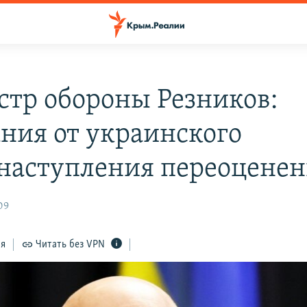
тр обороны Резников:
ния от украинского
наступления переоцене
09
ся
Читать без VPN