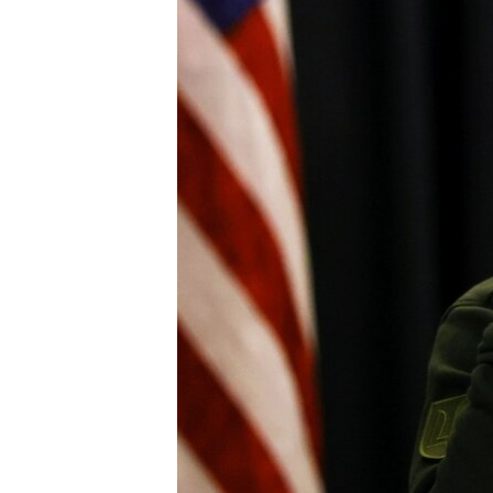
ПОБЕДИТЕЛЕЙ НЕ СУДЯТ?
КРЫМ.НЕПОКОРЕННЫЙ
ELIFBE
УКРАИНСКАЯ ПРОБЛЕМА КРЫМА