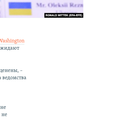
Washington
 ожидают
ценены, –
а ведомства
ине
 не