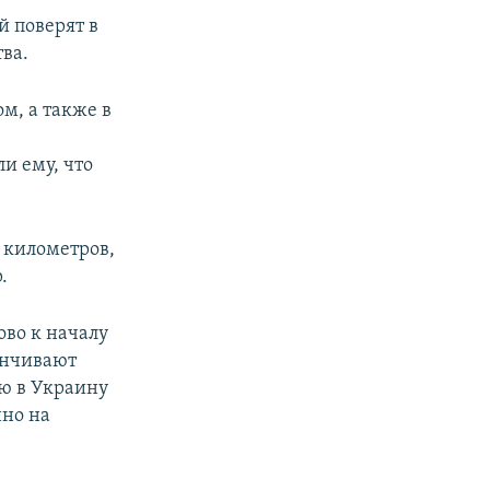
й поверят в
тва.
м, а также в
и ему, что
ь километров,
.
во к началу
анчивают
ию в Украину
нно на