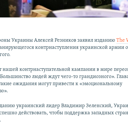
роны Украины Алексей Резников заявил изданию
The 
 планирующегося контрнаступления украинской армии
ого.
 нашей контрнаступательной кампании в мире перео
– Большинство людей ждут чего-то грандиозного». Глав
 такие ожидания могут привести к «эмоциональному
ю».
зданию украинский лидер Владимир Зеленский, Укра
спешно действовать, чтобы поддержка западных стран
.