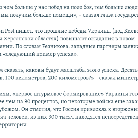
о чем больше у нас побед на поле боя, тем больше люде
, мы получим больше помощи», – сказал глава государс
on Post пишет, что прошлые победы Украины (под Киево
и Херсонской областях) повышают ожидания в новом
ении. По словам Резникова, западные партнеры заявил
 «следующий пример успеха».
м сказать, каковы будут масштабы этого успеха. Десят
в, 100 километров, 200 километров?» – сказал министр
ниям, «первое штурмовое формирование» Украины гото
ее чем на 90 процентов, но некоторые войска еще зак
рубежом. Он отметил, что Россия привлекла к вторжен
яч человек, из них 300 тысяч находятся непосредстве
ерритории.