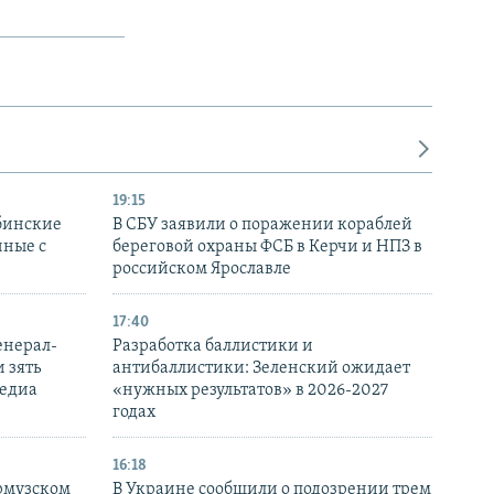
19:15
бинские
В СБУ заявили о поражении кораблей
нные с
береговой охраны ФСБ в Керчи и НПЗ в
российском Ярославле
17:40
енерал-
Разработка баллистики и
 зять
антибаллистики: Зеленский ожидает
медиа
«нужных результатов» в 2026-2027
годах
16:18
Ормузском
В Украине сообщили о подозрении трем