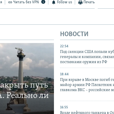
ся
Читать без VPN
Follow us
Печать
НОВОСТИ
22:54
Под санкции США попали ку
генералы и компании, связа
поставками оружия из РФ
18:44
При взрыве в Москве погиб г
закрыть путь
майор армии РФ Плохотнюк и
главкома ВКС – российские 
. Реально ли
16:55
Возле нефтяного танкера в 