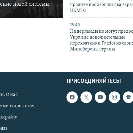
ление новой системы
проливе произошли два взры
UKMTO
15:40
Нидерланды не могут предос
Украине дополнительные
перехватчики Patriot из своих
Минобороны страны
ПРИСОЕДИНЯЙТЕСЬ!
и. О нас
омментирования
опирайта
вязь