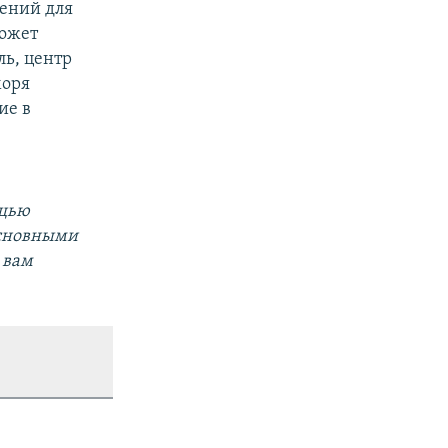
ений для
может
ль, центр
моря
ие в
ощью
основными
 вам