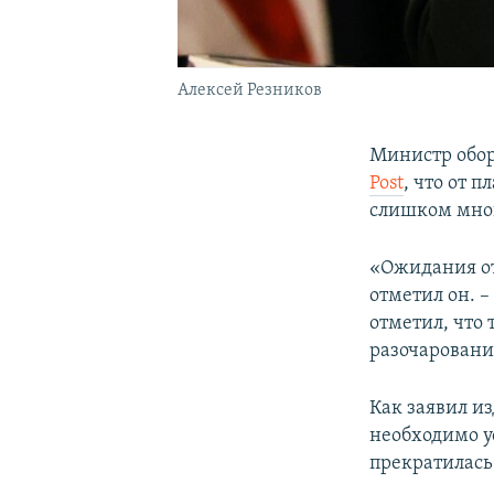
Алексей Резников
Министр обо
Post
, что от
слишком мног
«Ожидания от
отметил он. 
отметил, что
разочаровани
Как заявил и
необходимо у
прекратилась