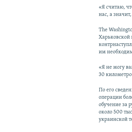
«Я считаю, чт
нас, а значит
The Washingt
Харьковской 
контрнаступл
им необходим
«Я не могу ва
30 километро
По его сведе
операции бол
обучение за 
около 500 тыс
украинской т