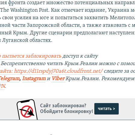
ия фронта создает множество потенциальных направл
The Washington Post. Как отмечает издание, Украина 
 свои усилия на юге и попытаться захватить Мелитопо
ной части Запорожской области, а также атаковать с 
ный Крым. Другие сценарии предполагают наступлен
 Луганской областях.
 пытается заблокировать
доступ к сайту
.
Беспрепятственно читать Крым.Реалии можно с пом
йта: https://d11rspdyj70a6t.cloudfront.net/
следите за 
Telegram
,
Instagram
и
Viber
Крым.Реалии. Рекомендуем
PN
.
Сайт заблокирован?
читать >
Обойдите блокировку!