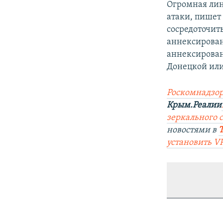
Огромная лин
атаки, пишет 
сосредоточить
аннексирован
аннексирован
Донецкой или
Роскомнадзор
Крым.Реалии
зеркального са
новостями в
установить V