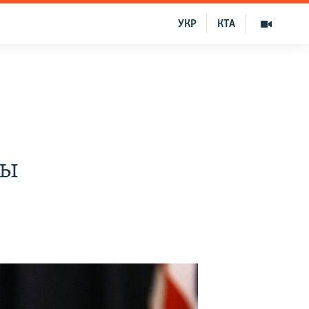
УКР
КТА
ны