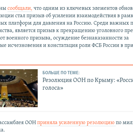
ины
сообщали,
что одним из ключевых элементов обно
люции стал призыв об усилении взаимодействия в рам
х платформ для давления на Россию. Среди важных 
ства, является призыв к прекращению уголовного пр
 от военного призыва, осуждение безнаказанности за
ые исчезновения и констатация роли ФСБ России в п
БОЛЬШЕ ПО ТЕМЕ:
Резолюция ООН по Крыму: «Росси
голоса»
нассамблея ООН
приняла усиленную резолюцию
по мил
а.