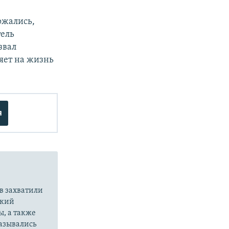
ржались,
тель
звал
ияет на жизнь
я
в захватили
ский
ы, а также
казывались