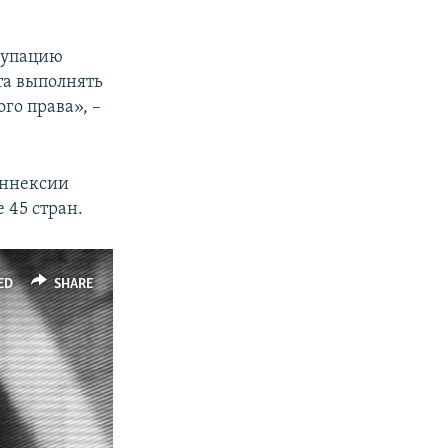
купацию
та выполнять
го права», –
аннексии
 45 стран.
ED
SHARE