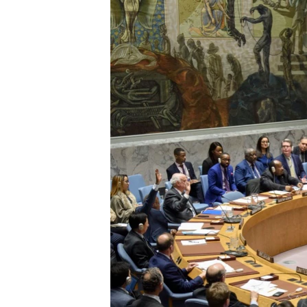
ПОБЕДИТЕЛЕЙ НЕ СУДЯТ?
КРЫМ.НЕПОКОРЕННЫЙ
ELIFBE
УКРАИНСКАЯ ПРОБЛЕМА КРЫМА