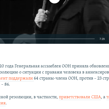
7:29
EMBED
020 года Генеральная ассамблея ООН приняла обновле
золюцию о ситуации с правами человека в аннексиро
ент поддержали
64 страны-члена ООН, против – 23 ст
Auto
240p
360p
480p
– 86.
720p
1080p
ной резолюции, в частности,
приветствовали США
, а
т
ния
.