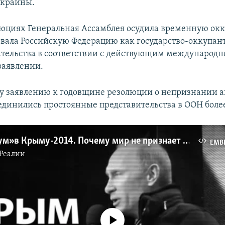
Украины.
люциях Генеральная Ассамблея осудила временную ок
вала Российскую Федерацию как государство-оккупан
зательства в соответствии с действующим международно
заявлении.
у заявлению к годовщине резолюции о непризнании 
динились простоянные представительства в ООН более
«Референдум» в Крыму-2014. Почему мир не признает полуостров частью России (видео)
EMB
Реалии
No media source currently available