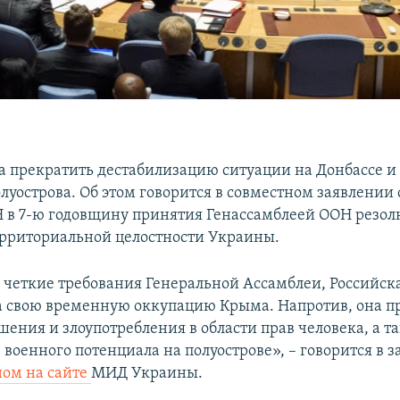
а прекратить дестабилизацию ситуации на Донбассе 
луострова. Об этом говорится в совместном заявлении 
 в 7-ю годовщину принятия Генассамблеей ООН резол
рриториальной целостности Украины.
 четкие требования Генеральной Ассамблеи, Российск
а свою временную оккупацию Крыма. Напротив, она п
шения и злоупотребления в области прав человека, а т
военного потенциала на полуострове», – говорится в з
ом на сайте
МИД Украины.