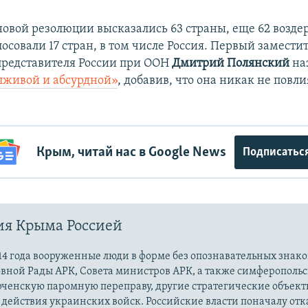
новой резолюции высказались 63 страны, еще 62 возде
осовали 17 стран, в том числе Россия. Первый замести
представителя России при ООН
Дмитрий Полянский
на
лживой и абсурдной»
, добавив, что она никак не повл
Крым, читай нас в Google News
Подписатьс
ия Крыма Россией
14 года вооруженные люди в форме без опознавательных знако
овной Рады АРК, Совета министров АРК, а также симферополь
рченскую паромную переправу, другие стратегические объект
действия украинских войск. Российские власти поначалу от