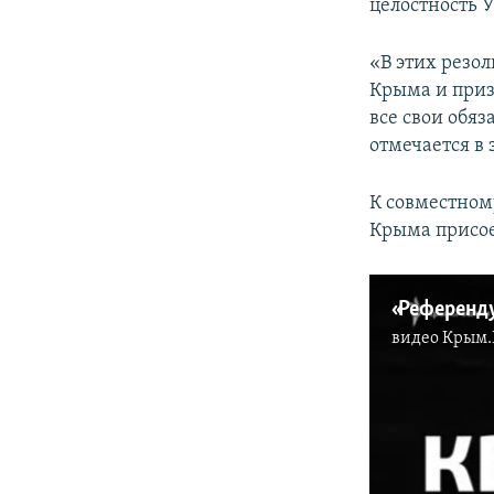
целостность 
«В этих резо
Крыма и приз
все свои обя
отмечается в 
К совместном
Крыма присое
видео
Крым.