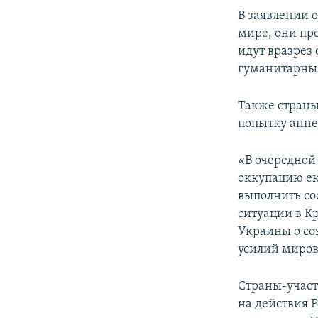
В заявлении о
мире, они пр
идут вразрез
гуманитарным
Также страны
попытку анне
«В очередной
оккупацию ею
выполнить со
ситуации в К
Украины о с
усилий миров
Страны-участ
на действия 