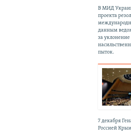
В МИД Укра
проекта резо
международны
данным ведом
за уклонение
насильственн
пыток.
7 декабря Ге
Россией Крым