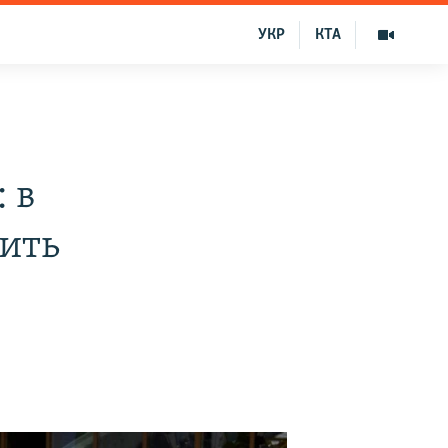
УКР
КТА
 в
ить