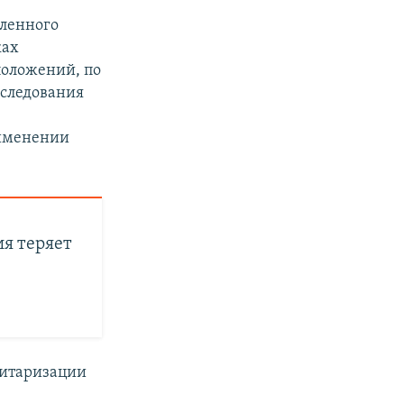
вленного
ках
положений, по
еследования
рименении
я теряет
итаризации