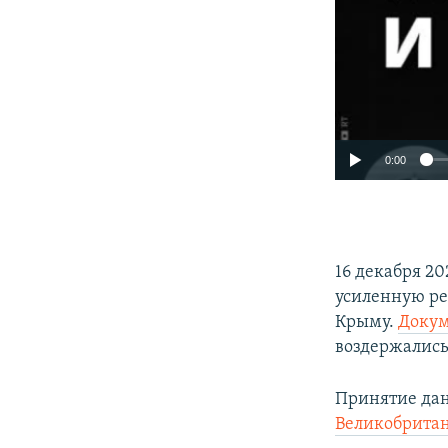
0:00
16 декабря 2
усиленную ре
Крыму.
Докум
воздержались 
Принятие дан
Великобрита