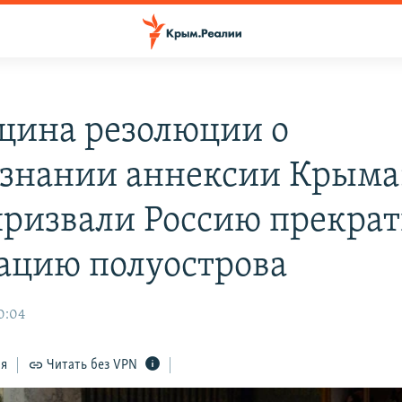
щина резолюции о
знании аннексии Крыма:
ризвали Россию прекрат
ацию полуострова
0:04
ся
Читать без VPN