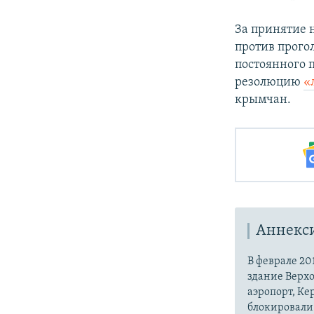
За принятие 
против прогол
постоянного 
резолюцию
«
крымчан.
Аннекс
В феврале 20
здание Верх
аэропорт, Ке
блокировали 