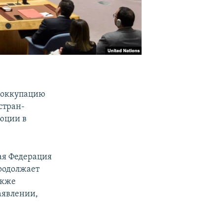
и оккупацию
стран-
юции в
ая Федерация
родолжает
акже
аявлении,