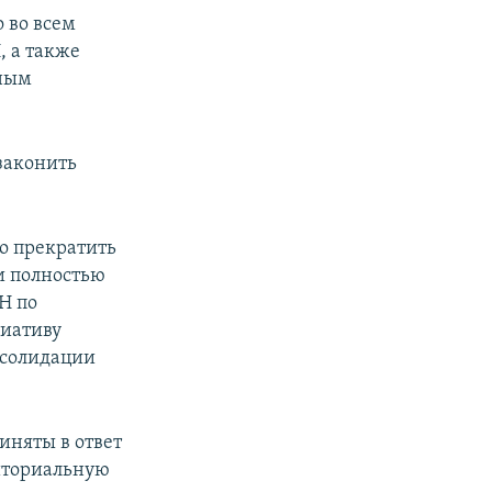
о во всем
, а также
дным
законить
о прекратить
и полностью
Н по
циативу
нсолидации
иняты в ответ
риториальную