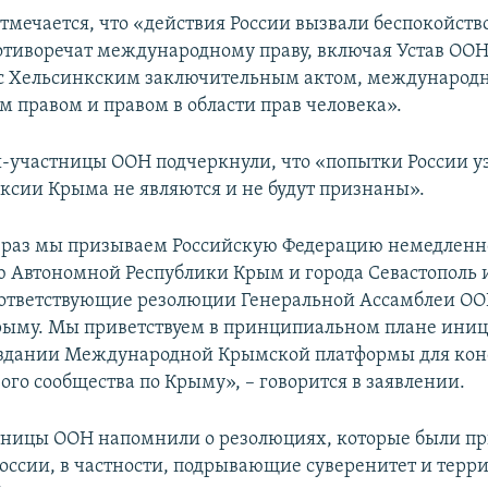
тмечается, что «действия России вызвали беспокойств
отиворечат международному праву, включая Устав ООН
 с Хельсинкским заключительным актом, междунаро
 правом и правом в области прав человека».
-участницы ООН подчеркнули, что «попытки России у
ксии Крыма не являются и не будут признаны».
 раз мы призываем Российскую Федерацию немедленн
 Автономной Республики Крым и города Севастополь 
ответствующие резолюции Генеральной Ассамблеи ОО
рыму. Мы приветствуем в принципиальном плане ини
оздании Международной Крымской платформы для ко
ого сообщества по Крыму», – говорится в заявлении.
ницы ООН напомнили о резолюциях, которые были пр
России, в частности, подрывающие суверенитет и тер