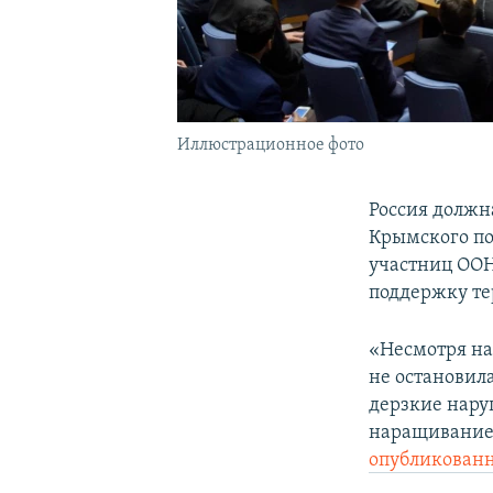
Иллюстрационное фото
Россия должн
Крымского по
участниц ООН
поддержку те
«Несмотря на
не остановил
дерзкие нару
наращивание 
опубликованн